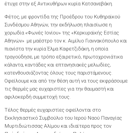
έτυχε
στην εξ Αντικυθήρων κυρία
Κ
ατσανε
βάκη.
Φ
έτος, με
φροντίδα
της Προέδρου του Κυθηραϊκού
Συνδέσμου Αθηνών, την εκδήλωσ
η
πλαισίωσε η
χορωδία «Φωνές Ιονίου» της «Κερκυραϊκής Εστίας
Αθηνών» με μαέστρο τον κ. Αιμίλιο Γιαννακόπουλο και
πιανίστα την κυρία Έλμα Καφετζ
ιδ
άκη,
η οποία
τραγο
ύδησε, με τρόπο εξαιρετικό,
πρωτοχρονιάτικα
κάλαντα, καντάδες και επτανησιακές μελωδίες
,
κατενθουσιάζοντας όλους τους παριστάμενους.
Οφείλουμε και από την θέση αυτή να τους εκφράσουμε
τις θερμές μας ευχαριστίες για την θαυμ
αστή
και
αφιλοκερδή συμμετοχή τους.
Τέλος θερμές ευχαριστίες οφείλονται στο
Εκκλησιαστικό Συμβούλιο του Ιερού Ναού Παναγίας
Μυρτιδιώτισσας Αλίμου και ιδιαίτερ
α
προς τον