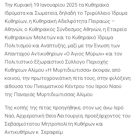
Την Κυριακή 19 Ιανουαρίου 2025 τα Κυθηραϊκά
Ιδρύματα και Σωματεία, δηλαδή το Τριφύλλειο Ίδρυμα
Κυθηρίων, η Κυθηραϊκή Αδελφότητα Πειραιώς –
Αθηνών,
ο Κυθηραϊκός Σύνδεσμος Αθηνών,
η Εταιρεία
Κυθηραϊκών
Μελετών και τ
ο Κυθηραϊκό Ίδρυμα
Πολιτισμού και Ανάπτυξης, μαζί με την Ένωση
των
Απανταχού Αντικυθηρίων «Ο Άγιος Μύρων» και
τον
Πολιτιστικό Εξωραϊστικό Σύλλογο Περιοχής
Κυθηρίων Αλίμου «Η Μυρτιδιώτισσα» έκοψαν, από
κοινού, την πρωτοχρονιάτικη πίτα τους, στην
φιλόξενη
αίθουσα του Πνευματικού Κέντρου του Ιερού Ναού
της
Παναγιάς Μυρτιδιώτισσας Αλίμου.
Της κοπής της πίτας προηγήθηκε, στον ως άνω Ιερό
Ναό, Αρχιερατική Θεία Λειτουργία, προεξάρχοντος του
Σεβασμιότατου Μητροπολίτη Κυθήρων και
Αντικυθήρων κ. Σεραφείμ.