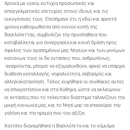
Χρονιά με υγεία, ευτυχία προσωπικές και
επαγγελματικές επιτυχίες στους ίδιους και τις
οικογένειές τους. Επισήμανε ότι
,
η εδώ και αρκετά
χρόνια καθιερωθείσα
από κοινού κοπή της
Βασιλόπιττας, συμβολίζει την προσπάθεια που
καταβάλλεται για συνεργασία και κοινή δράση προς
όφελος των αγαπημένων μας
Ν
ησιών και των μονίμων
κατοίκων τους οι
δε
εντάσεις που, ανθρωπίνως,
αναφ
ύονται
,
μπορεί να εξομαλυνθούν,
αρκεί να
υπάρχει
διάθεση καταλλαγής
,
νηφαλιότητα, σεβασμός και
αλληλοκατανόη
ση. Τέλος ευχήθηκε
οι συνθήκες αυτές
να
επικρατήσουν
και στα Κύθηρα, ώστε
να εκλείψουν
οι εντάσεις
,
που
το τελευταίο διάστημα ταλανίζουν την
μικρή κοινωνία
μα
ς,
και το Νησί μας να επανεύρει την
γαλήνη
και την ηρεμία που του αξίζει.
Κατόπιν
διανεμήθηκε η Βασιλόπιτα και το νόμισμα