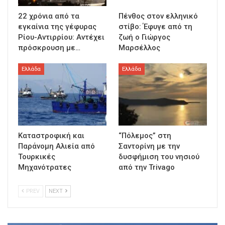
22 χρόνια από τα
Πένθος στον ελληνικό
εγκαίνια της γέφυρας
στίβο: Έφυγε από τη
Ρίου-Αντιρρίου: Αντέχει
ζωή ο Γιώργος
πρόσκρουση με…
Μαρσέλλος
Ελλάδα
Ελλάδα
Καταστροφική και
“Πόλεμος” στη
Παράνομη Αλιεία από
Σαντορίνη με την
Τουρκικές
δυσφήμιση του νησιού
Μηχανότρατες
από την Trivago
PREV
NEXT