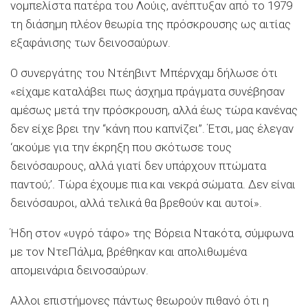
νομπελίστα πατέρα του Λούις, ανέπτυξαν από το 1979
τη διάσημη πλέον θεωρία της πρόσκρουσης ως αιτίας
εξαφάνισης των δεινοσαύρων.
Ο συνεργάτης του Ντέηβιντ Μπέρνχαμ δήλωσε ότι
«είχαμε καταλάβει πως άσχημα πράγματα συνέβησαν
αμέσως μετά την πρόσκρουση, αλλά έως τώρα κανένας
δεν είχε βρει την “κάνη που καπνίζει”. Έτσι, μας έλεγαν
‘ακούμε για την έκρηξη που σκότωσε τους
δεινόσαυρους, αλλά γιατί δεν υπάρχουν πτώματα
παντού;’. Τώρα έχουμε πια και νεκρά σώματα. Δεν είναι
δεινόσαυροι, αλλά τελικά θα βρεθούν και αυτοί».
Ήδη στον «υγρό τάφο» της Βόρεια Ντακότα, σύμφωνα
με τον ΝτεΠάλμα, βρέθηκαν και απολιθωμένα
απομεινάρια δεινοσαύρων.
Αλλοι επιστήμονες πάντως θεωρούν πιθανό ότι η