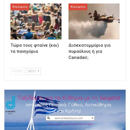
Κοινωνία
Κοινωνία
Τώρα τους φταίνε (και)
Δισεκατομμύρια για
τα πανηγύρια
πυραύλους ή για
Canadair;
PREV
NEXT