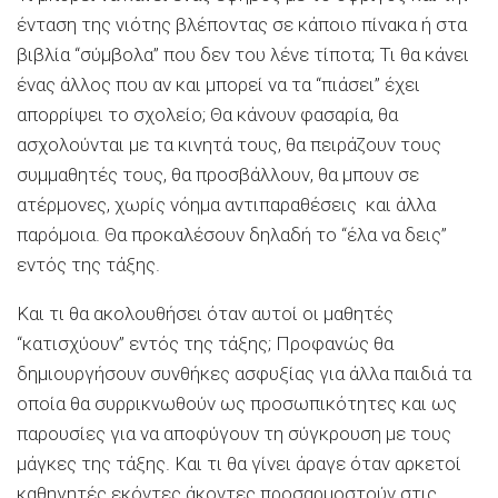
ένταση της νιότης βλέποντας σε κάποιο πίνακα ή στα
βιβλία “σύμβολα” που δεν του λένε τίποτα; Τι θα κάνει
ένας άλλος που αν και μπορεί να τα “πιάσει” έχει
απορρίψει το σχολείο; Θα κάνουν φασαρία, θα
ασχολούνται με τα κινητά τους, θα πειράζουν τους
συμμαθητές τους, θα προσβάλλουν, θα μπουν σε
ατέρμονες, χωρίς νόημα αντιπαραθέσεις και άλλα
παρόμοια. Θα προκαλέσουν δηλαδή το “έλα να δεις”
εντός της τάξης.
Και τι θα ακολουθήσει όταν αυτοί οι μαθητές
“κατισχύουν” εντός της τάξης; Προφανώς θα
δημιουργήσουν συνθήκες ασφυξίας για άλλα παιδιά τα
οποία θα συρρικνωθούν ως προσωπικότητες και ως
παρουσίες για να αποφύγουν τη σύγκρουση με τους
μάγκες της τάξης. Και τι θα γίνει άραγε όταν αρκετοί
καθηγητές εκόντες άκοντες προσαρμοστούν στις