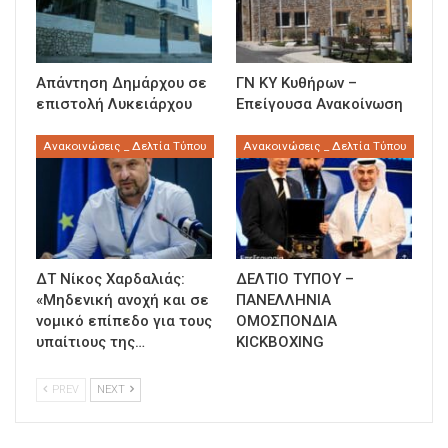
Απάντηση Δημάρχου σε
ΓΝ ΚΥ Κυθήρων –
επιστολή Λυκειάρχου
Επείγουσα Ανακοίνωση
Ανακοινώσεις _ Δελτία Τύπου
Ανακοινώσεις _ Δελτία Τύπου
ΔΤ Νίκος Χαρδαλιάς:
ΔΕΛΤΙΟ ΤΥΠΟΥ –
«Μηδενική ανοχή και σε
ΠΑΝΕΛΛΗΝΙΑ
νομικό επίπεδο για τους
ΟΜΟΣΠΟΝΔΙΑ
υπαίτιους της…
KICKBOXING
PREV
NEXT