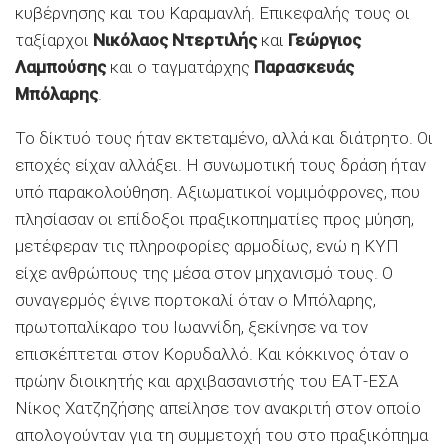
κυβέρνησης και του Καραμανλή. Επικεφαλής τους οι
ταξίαρχοι
Νικόλαος Ντερτιλής
και
Γεώργιος
Λαμπούσης
και ο ταγματάρχης
Παρασκευάς
Μπόλαρης
.
Το δίκτυό τους ήταν εκτεταμένο, αλλά και διάτρητο. Οι
εποχές είχαν αλλάξει. Η συνωμοτική τους δράση ήταν
υπό παρακολούθηση. Αξιωματικοί νομιμόφρονες, που
πλησίασαν οι επίδοξοι πραξικοπηματίες προς μύηση,
μετέφεραν τις πληροφορίες αρμοδίως, ενώ η ΚΥΠ
είχε ανθρώπους της μέσα στον μηχανισμό τους. Ο
συναγερμός έγινε πορτοκαλί όταν ο Μπόλαρης,
πρωτοπαλίκαρο του Ιωαννίδη, ξεκίνησε να τον
επισκέπτεται στον Κορυδαλλό. Και κόκκινος όταν ο
πρώην διοικητής και αρχιβασανιστής του ΕΑΤ-ΕΣΑ
Νίκος Χατζηζήσης απείλησε τον ανακριτή στον οποίο
απολογούνταν για τη συμμετοχή του στο πραξικόπημα