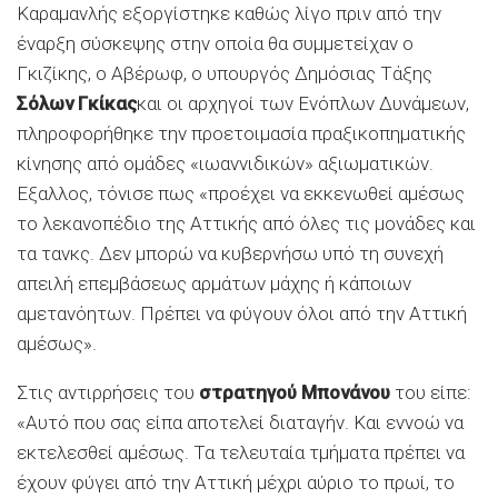
Καραμανλής εξοργίστηκε καθώς λίγο πριν από την
έναρξη σύσκεψης στην οποία θα συμμετείχαν ο
Γκιζίκης, ο Αβέρωφ, ο υπουργός Δημόσιας Τάξης
Σόλων Γκίκας
και οι αρχηγοί των Ενόπλων Δυνάμεων,
πληροφορήθηκε την προετοιμασία πραξικοπηματικής
κίνησης από ομάδες «ιωαννιδικών» αξιωματικών.
Εξαλλος, τόνισε πως «προέχει να εκκενωθεί αμέσως
το λεκανοπέδιο της Αττικής από όλες τις μονάδες και
τα τανκς. Δεν μπορώ να κυβερνήσω υπό τη συνεχή
απειλή επεμβάσεως αρμάτων μάχης ή κάποιων
αμετανόητων. Πρέπει να φύγουν όλοι από την Αττική
αμέσως».
Στις αντιρρήσεις του
στρατηγού Μπονάνου
του είπε:
«Αυτό που σας είπα αποτελεί διαταγήν. Και εννοώ να
εκτελεσθεί αμέσως. Τα τελευταία τμήματα πρέπει να
έχουν φύγει από την Αττική μέχρι αύριο το πρωί, το