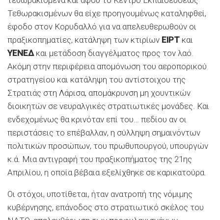
τεθωρακισμένα και αφού το Κέντρο Εκπαιδεύσεως
Τεθωρακισμένων θα είχε προηγουμένως καταληφθεί,
έφοδο στον Κορυδαλλό για να απελευθερωθούν οι
πραξικοπηματίες, κατάληψη των κτιρίων
ΕΙΡΤ
και
ΥΕΝΕΔ
και μετάδοση διαγγέλματος προς τον λαό.
Ακόμη στην περιφέρεια απομόνωση του αεροπορικού
στρατηγείου και κατάληψη του αντίστοιχου της
Στρατιάς στη Λάρισα, απομάκρυνση μη χουντικών
διοικητών σε νευραλγικές στρατιωτικές μονάδες. Και
ενδεχομένως θα κρινόταν επί του… πεδίου αν οι
περιστάσεις το επέβαλλαν, η σύλληψη σημαινόντων
πολιτικών προσώπων, του πρωθυπουργού, υπουργών
κ.ά. Μια αντιγραφή του πραξικοπήματος της 21ης
Απριλίου, η οποία βέβαια εξελίχθηκε σε καρικατούρα.
Οι στόχοι, υποτίθεται, ήταν ανατροπή της νόμιμης
κυβέρνησης, επάνοδος στο στρατιωτικό σκέλος του