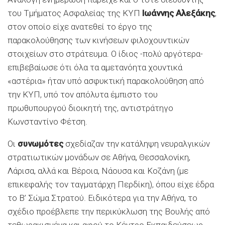
του Τμήματος Ασφαλείας της ΚΥΠ
Ιωάννης Αλεξάκης
,
στον οποίο είχε ανατεθεί το έργο της
παρακολούθησης των κινήσεων φιλοχουντικών
στοιχείων στο στράτευμα. Ο ίδιος -πολύ αργότερα-
επιβεβαίωσε ότι όλα τα αμετανόητα χουντικά
«αστέρια» ήταν υπό ασφυκτική παρακολούθηση από
την ΚΥΠ, υπό τον απόλυτα έμπιστο του
πρωθυπουργού διοικητή της, αντιστράτηγο
Κωνσταντίνο Φέτση.
Οι
συνωμότες
σχεδίαζαν την κατάληψη νευραλγικών
στρατιωτικών μονάδων σε Αθήνα, Θεσσαλονίκη,
Λάρισα, αλλά και Βέροια, Νάουσα και Κοζάνη (με
επικεφαλής τον ταγματάρχη Περδίκη), όπου είχε έδρα
το Β’ Σώμα Στρατού. Ειδικότερα για την Αθήνα, το
σχέδιο προέβλεπε την περικύκλωση της Βουλής από