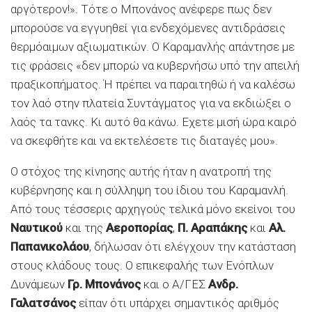
αργότερον!». Τότε ο Μπονάνος ανέφερε πως δεν
μπορούσε να εγγυηθεί για ενδεχόμενες αντιδράσεις
θερμόαιμων αξιωματικών. Ο Καραμανλής απάντησε με
τις φράσεις «δεν μπορώ να κυβερνήσω υπό την απειλή
πραξικοπήματος. Ή πρέπει να παραιτηθώ ή να καλέσω
τον λαό στην πλατεία Συντάγματος για να εκδιώξει ο
λαός τα τανκς. Κι αυτό θα κάνω. Εχετε μισή ώρα καιρό
να σκεφθήτε και να εκτελέσετε τις διαταγές μου».
Ο στόχος της κίνησης αυτής ήταν η ανατροπή της
κυβέρνησης και η σύλληψη του ίδιου του Καραμανλή.
Από τους τέσσερις αρχηγούς τελικά μόνο εκείνοι του
Ναυτικού
και της
Αεροπορίας
,
Π. Αραπάκης
και
Αλ.
Παπανικολάου
, δήλωσαν ότι ελέγχουν την κατάσταση
στους κλάδους τους. Ο επικεφαλής των Ενόπλων
Δυνάμεων
Γρ. Μπονάνος
και ο Α/ΓΕΣ
Ανδρ.
Γαλατσάνος
είπαν ότι υπάρχει σημαντικός αριθμός