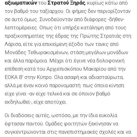
αξιωματικών
του
Στρατού Ξηράς
, κυρίως κάτω από
τον βαθμό του ταξίαρχου. Οι φήμες δεν περιορίζονταν
σε αυτό όμως. Συνοδεύονταν από διάφορες -δήθεν-
λεπτομέρειες. Οπως ότι υπήρξε κατάληψη από τους
πραξικοπηματίες της έδρας της Πρώτης Στρατιάς στη
Λάρισα, είτε για επικείμενη έξοδο των τανκς από
Μονάδες Τεθωρακισμένων, στάση μεγάλων μονάδων
και άλλα παρόμοια. Μέχρι ότι έγινε νέα δολοφονική
επίθεση κατά του Αρχιεπισκόπου Μακαρίου από την
ΕΟΚΑ Β’ στην Κύπρο. Ολα ασαφή και αδιασταύρωτα,
αλλά με έναν κοινό παρονομαστή: πως όποια κίνηση
είχε γίνει -αν είχε τελικά και σε όποιον βαθμό
εκδηλωθεί-, είχε αποτύχει.
Οι διαδόσεις αυτές, ωστόσο, με την ίδια ευκολία
έφτασαν παντού. Ομάδες φοιτητών ξεκίνησαν να
συγκεντρώνονται στις πανεπιστημιακές σχολές και να