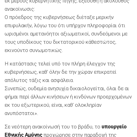
εκ μέρους κυβερνητικής πηγής, εξεδόθη η ακόλουθος
ανακοίνωσις:
Ο πρόεδρος της κυβερνήσεως διέταξε μερικήν
επιφυλακήν, λόγω του ότι υπήρχον πληροφορίαι ότι
ωρισμένοι αμετανόητοι αξιωματικοί, συνδεόμενοι με
τους υποδίκους του δικτατορικού κάθεστώτος,
εκινούντο συνωμοτικώς.
Η κατάστασις τελεί υπό τον πλήρη έλεγχον της
κυβερνήσεως, καθ’ όλην δε την χώραν επικρατεί
απόλυτος τάξις και ασφάλεια.
Συνεπώς, ουδεμία ανησυχία δικαιολογείται, όλαι δε αι
φήμαι περί άλλων κινήσεων ή κινδύνων προερχομένων
εκ του εξωτερικού, είναι, καθ’ ολοκληρίαν
ανυπόστατοι».
Σε νεότερη ανακοίνωσή του το βράδυ, το
υπουργείο
Εθνικής Αμύνης
προχώρησε στην παραδοχή της