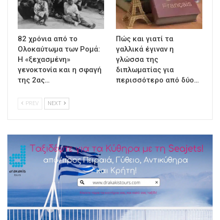
82 χρόνια από το
Πώς και γιατί τα
Ολοκαύτωμα των Ρομά:
γαλλικά έγιναν η
Η «ξεχασμένη»
γλώσσα της
γενοκτονία και η σφαγή
διπλωματίας για
της 2ας…
περισσότερο από δύο…
PREV
NEXT