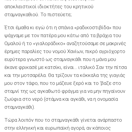
αποκλειστικοί ιδιοκτήτες του κρητικού
σταμναγκαθιού. Το πιστεύετε;
Έτσι έμαθα κι εγώ ότι η σπάνια «ραδικοστιβίδα» που
ψάχναμε με τον πατέρα μου κάτω από τα βράχια του
Ομαλού ή το «γιαλοράδικο» αναζητούσαμε σε μακρινές
έρημες παραλίες του νομού Χανίων, πικρό αγριόχορτο
ευρύτερα γνωστό ως σταμναγκάθι που η μάνα μου
έκανε φρικασέ με κατσίκι, είναι… ιταλικό Σαν την πίτσα
και την μοτσαρέλα. Θα τρίζουν τα κόκκαλα της γιαγιάς
μου στον τάφο, που το μάζευε ξερό και το ‘βαζε στο
σταμνί της ως αγκαθωτό φράγμα για να μην πηγαίνουν
ζωύφια στο νερό (στάμνα και αγκάθι, να η ονομασία
σταμναγκάθι).
Τώρα λοιπόν που το σταμναγκάθι γίνεται ανάρπαστο
στην ελληνική και ευρωπαϊκή αγορά, αν κάποιος