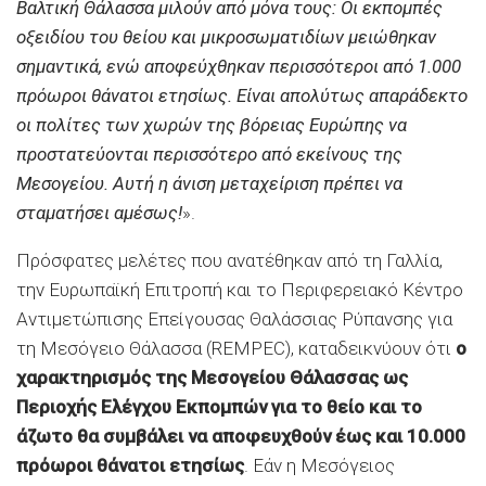
Βαλτική Θάλασσα μιλούν από μόνα τους: Οι εκπομπές
οξειδίου του θείου και μικροσωματιδίων μειώθηκαν
σημαντικά, ενώ αποφεύχθηκαν περισσότεροι από 1.000
πρόωροι θάνατοι ετησίως. Είναι απολύτως απαράδεκτο
οι πολίτες των χωρών της βόρειας Ευρώπης να
προστατεύονται περισσότερο από εκείνους της
Μεσογείου. Αυτή η άνιση μεταχείριση πρέπει να
σταματήσει αμέσως!
».
Πρόσφατες μελέτες που ανατέθηκαν από τη Γαλλία,
την Ευρωπαϊκή Επιτροπή και το Περιφερειακό Κέντρο
Αντιμετώπισης Επείγουσας Θαλάσσιας Ρύπανσης για
τη Μεσόγειο Θάλασσα (REMPEC), καταδεικνύουν ότι
ο
χαρακτηρισμός της Μεσογείου Θάλασσας ως
Περιοχής Ελέγχου Εκπομπών για το θείο και το
άζωτο θα συμβάλει να αποφευχθούν έως και 10.000
πρόωροι θάνατοι ετησίως
. Εάν η Μεσόγειος