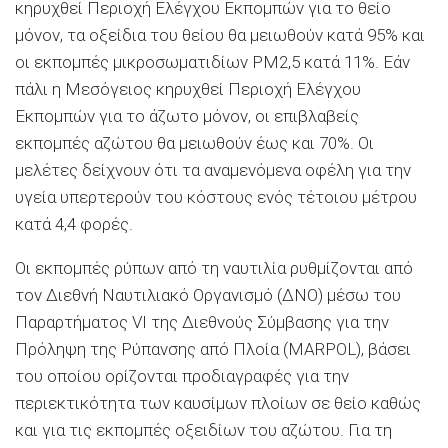
κηρυχθεί Περιοχή Ελέγχου Εκπομπών για το θείο
μόνον, τα οξείδια του θείου θα μειωθούν κατά 95% και
οι εκπομπές μικροσωματιδίων PM2,5 κατά 11%. Εάν
πάλι η Μεσόγειος κηρυχθεί Περιοχή Ελέγχου
Εκπομπών για το άζωτο μόνον, οι επιβλαβείς
εκπομπές αζώτου θα μειωθούν έως και 70%. Οι
μελέτες δείχνουν ότι τα αναμενόμενα οφέλη για την
υγεία υπερτερούν του κόστους ενός τέτοιου μέτρου
κατά 4,4 φορές.
Οι εκπομπές ρύπων από τη ναυτιλία ρυθμίζονται από
τον Διεθνή Ναυτιλιακό Οργανισμό (ΔΝΟ) μέσω του
Παραρτήματος VI της Διεθνούς Σύμβασης για την
Πρόληψη της Ρύπανσης από Πλοία (MARPOL), βάσει
του οποίου ορίζονται προδιαγραφές για την
περιεκτικότητα των καυσίμων πλοίων σε θείο καθώς
και για τις εκπομπές οξειδίων του αζώτου. Για τη