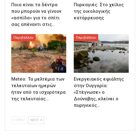
Ποια είναι τα δέντρα
Πυρκαγιές: Στο χείλος
που μπορούν να γίνουν
της οικολογικής
«ασπίδα» για το σπίτι
κατάρρευσης
σας απέναντι στις…
Περιβάλλον
Περιβάλλον
Meteo: Τα μελτέμια των
Ενεργειακός εφιάλτης
τελευταίων ημερών
στην Ουγγαρία:
ήταν από τα ισχυρότερα
«Στέγνωσε» ο
της τελευταίας…
Δούναβης, κλείνει ο
πυρηνικός…
PREV
NEXT