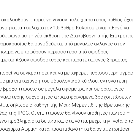
ην ακολουθούν μπορεί να γίνουν πολύ χειρότερες καθώς έχε
ανση κατά τουλάχιστον 1,5 βαθμό Κελσίου είναι πιθανό να
 σύμφωνα με τη νέα έκθεση της Διακυβερνητικής Επιτροπή
θερμοκρασίας θα συνοδεύεται από μεγάλες αλλαγές στον
ρό κλίμα να υποφέρουν περισσότερο από σφοδρές
τιμετωπίζουν σφοδρότερες και παρατεταμένες ξηρασίες.
μπορεί να συγκρατήσει και να μεταφέρει περισσότερη υγρασ
ύμε μια επιτάχυνση του υδρολογικού κύκλου: εντονότερη
ες βροχοπτώσεις σε μεγάλα υψόμετρα και σε ορισμένες
 μεγαλύτερης συχνότητας ακραία φαινόμενα βροχοπτώσεων
κλίμα, δήλωσε ο καθηγητής Μάικ Μέρεντιθ της Βρετανικής
ας της IPCC. Οι επιπτώσεις θα γίνουν αισθητές παντού –
νο πρόβλημα στα δυτικά και στα νότια, μέχρι την Ινδία, όπ
ποσαχάρια Αφρική κατά πάσα πιθανότητα θα αντιμετωπίσει