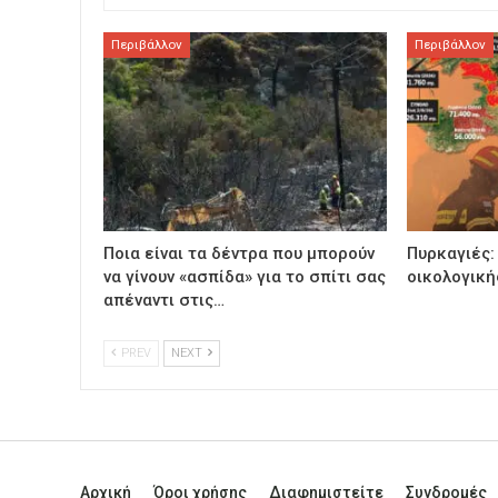
Περιβάλλον
Περιβάλλον
Ποια είναι τα δέντρα που μπορούν
Πυρκαγιές:
να γίνουν «ασπίδα» για το σπίτι σας
οικολογικ
απέναντι στις…
PREV
NEXT
Αρχική
Όροι χρήσης
Διαφημιστείτε
Συνδρομές