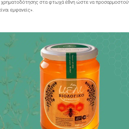
οχή χρηματοδότησης στα φτωχά έθνη ώστε να προσαρμοστού
ίναι εμφανείς».