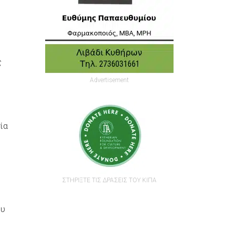
ι
ς
Advertisement
ία
ΣΤΗΡΙΞΤΕ ΤΙΣ ΔΡΑΣΕΙΣ ΤΟΥ ΚΙΠΑ
ου