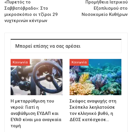
«Πυρετός το
Προμήθεια Ιατρικού
Σαββατόβραδο»: Στο
Εξοπλισμού στο
μικροσκόπιο οι τζίροι 29
Νοσοκομείο Κυθήρων
νυχτερινών κέντρων
Μπορεί επίσης να σας αρέσει
Κοινωνία
Κοινωνία
Η μεταρρύθμιση του
Σκάφος αναψυχής στη
νερού: Γιατί η
Σκόπελο λεηλατούσε
αναβάθμιση ΕΥΔΑΠ και
τον ελληνικό βυθό, η
ΕΥΑΘ είναι μια αναγκαία
ΔΕΟΣ κατέσχεσε…
τομή