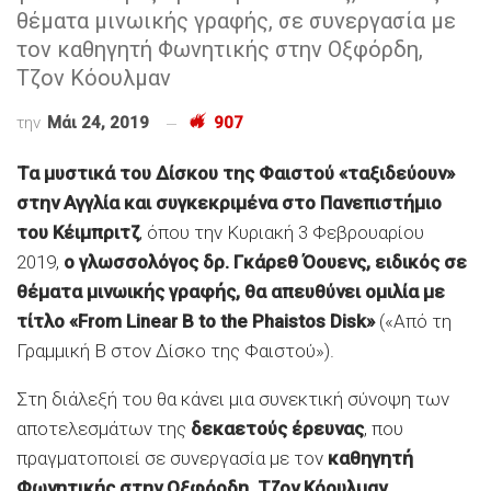
θέματα μινωικής γραφής, σε συνεργασία με
τον καθηγητή Φωνητικής στην Οξφόρδη,
Τζον Κόουλμαν
την
Μάι 24, 2019
907
Τα μυστικά του Δίσκου της Φαιστού «ταξιδεύουν»
στην Αγγλία και συγκεκριμένα στο Πανεπιστήμιο
του Κέιμπριτζ
, όπου την Κυριακή 3 Φεβρουαρίου
2019,
ο γλωσσολόγος δρ. Γκάρεθ Όουενς, ειδικός σε
θέματα μινωικής γραφής, θα απευθύνει ομιλία με
τίτλο «From Linear B to the Phaistos Disk»
(«Από τη
Γραμμική Β στον Δίσκο της Φαιστού»).
Στη διάλεξή του θα κάνει μια συνεκτική σύνοψη των
αποτελεσμάτων της
δεκαετούς έρευνας
, που
πραγματοποιεί σε συνεργασία με τον
καθηγητή
Φωνητικής στην Οξφόρδη, Τζον Κόουλμαν
.