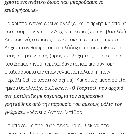
χριστουγεννιάτικο δώρο που μπορούσαμε να
επιθυμήσουμε».
Τα Χριστούγεννα εκείνα αλλάζει και η αρνητική άποψη
του Τσόρτσιλ για τον Αρχιεπίσκοπο (και αντιβασιλέα)
Δαμασκηνό, ο οποίος τον επισκέπτεται στο πλοίο.
Αρχικά τον θεωρεί υπερφιλόδοξο και συμπαθούντα
τους κομμουνιστές (προς έκπληξή του, στο ιστορικό
του Δαμασκηνού περιλαμβάνεται και μια σύντομη
σταδιοδρομία ως επαγγελματία παλαιστή, πριν
περιβληθεί το ιερατικό σχήμα). Και όμως, μέσα σε μία
ημέρα θα αλλάξει διαθέσεις.
«Ο Τσόρτσιλ, που αρχικά
αντιμετώπιζε με καχυποψία τον Δαμασκηνό,
γοητεύθηκε από την παρουσία του αμέσως μόλις τον
γνώρισε»
γράφει ο Αντονι Μπίβορ.
Το απόγευμα της 26ης Δεκεμβρίου ξεκινά στο
υπουργείο Εξωτερικών η σύσκεψη για μια συμφωνία