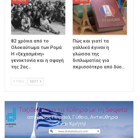
Ιστορία
Ιστορία
82 χρόνια από το
Πώς και γιατί τα
Ολοκαύτωμα των Ρομά:
γαλλικά έγιναν η
Η «ξεχασμένη»
γλώσσα της
γενοκτονία και η σφαγή
διπλωματίας για
της 2ας…
περισσότερο από δύο…
PREV
NEXT