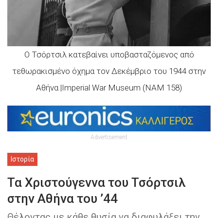
Ο Τσόρτσιλ κατεβαίνει υποβασταζόμενος από
τεθωρακισμένο όχημα τον Δεκέμβριο του 1944 στην
Αθήνα |Imperial War Μuseum (NAM 158)
Advertisement
Ιστορία
Τα Χριστούγεννα του Τσόρτσιλ
στην Αθήνα του ’44
Θέλοντας με κάθε θυσία να διαφυλάξει την