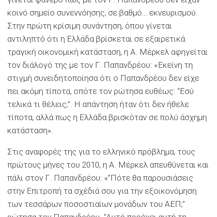
κοινό σημείο συνεννόησης, σε βαθμό… εκνευρισμού.
Στην πρώτη κρίσιμη συνάντηση, όπου γίνεται
αντιληπτό ότι η Ελλάδα βρίσκεται σε εξαιρετικά
τραγική οικονομική κατάσταση, η Α. Μέρκελ αφηγείται
τον διάλογό της με τον Γ. Παπανδρέου: «Εκείνη τη
στιγμή συνειδητοποίησα ότι ο Παπανδρέου δεν είχε
πει ακόμη τίποτα, οπότε τον ρώτησα ευθέως: “Εσύ
τελικά τι θέλεις;”. Η απάντηση ήταν ότι δεν ήθελε
τίποτα, αλλά πως η Ελλάδα βρισκόταν σε πολύ άσχημη
κατάσταση».
Στις αναφορές της για το ελληνικό πρόβλημα, τους
πρώτους μήνες του 2010, η Α. Μέρκελ απευθύνεται και
πάλι στον Γ. Παπανδρέου: «”Πότε θα παρουσιάσεις
στην Επιτροπή τα σχέδιά σου για την εξοικονόμηση
των τεσσάρων ποσοστιαίων μονάδων του ΑΕΠ;”
ρώτησα τον Παπανδρέου. “Αυτό προέχει αυτή τη