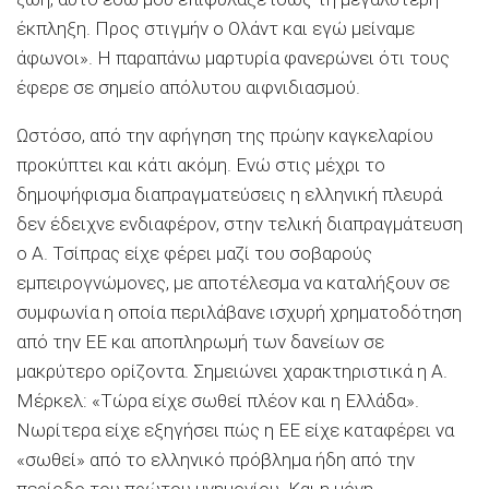
έκπληξη. Προς στιγμήν ο Ολάντ και εγώ μείναμε
άφωνοι». Η παραπάνω μαρτυρία φανερώνει ότι τους
έφερε σε σημείο απόλυτου αιφνιδιασμού.
Ωστόσο, από την αφήγηση της πρώην καγκελαρίου
προκύπτει και κάτι ακόμη. Ενώ στις μέχρι το
δημοψήφισμα διαπραγματεύσεις η ελληνική πλευρά
δεν έδειχνε ενδιαφέρον, στην τελική διαπραγμάτευση
ο Α. Τσίπρας είχε φέρει μαζί του σοβαρούς
εμπειρογνώμονες, με αποτέλεσμα να καταλήξουν σε
συμφωνία η οποία περιλάβανε ισχυρή χρηματοδότηση
από την ΕΕ και αποπληρωμή των δανείων σε
μακρύτερο ορίζοντα. Σημειώνει χαρακτηριστικά η Α.
Μέρκελ: «Τώρα είχε σωθεί πλέον και η Ελλάδα».
Νωρίτερα είχε εξηγήσει πώς η ΕΕ είχε καταφέρει να
«σωθεί» από το ελληνικό πρόβλημα ήδη από την
περίοδο του πρώτου μνημονίου. Και η μόνη