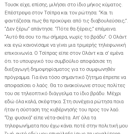
Τουσκ είχε, επίσης, μιλήσει στο ίδιο μήκος κύματος.
Επέστρεψα στον Τσίπρα και τον ρώτησα: “Και τι
φαντάζεσαι πως θα προκύψει από τις διαβουλεύσεις;”.
“Δεν ξέρω” απάντησε. “Πότε θα ξέρεις;” επέμεινα.
“Αυτό θα σου το πω σήμερα, νωρίς το βράδυ”. Ο Ολάντ
και εγώ κανονίσαμε να γίνει μια τριμερής τηλεφωνική
επικοινωνία. Ο Τσίπρας είπε στον Ολάντ και σ’ εμένα
ότι το υπουργικό του συμβούλιο αποφάσισε τη
διεξαγωγή δημοψηφίσματος για το συμφωνηθέν
πρόγραμμα. Για ένα τόσο σημαντικό ζήτημα έπρεπε να
αποφασίσει ο λαός. Θα το ανακοίνωνε στους πολίτες
του σε τηλεοπτικό διάγγελμα το ίδιο βράδυ. Μέχρι
εδώ όλα καλά, σκέφτηκα. Στη συνέχεια ρώτησα ποια
ήταν η σύσταση της κυβέρνησής του προς τον λαό.
“Όχι φυσικά” είπε νέτα-σκέτα. Απ’ όλα τα
τηλεφωνήματα που έχω κάνει ποτέ στην πολιτική μου
ζωή, αυτό εδώ μου επιφύλαξε ίσως τη μεγαλύτερη