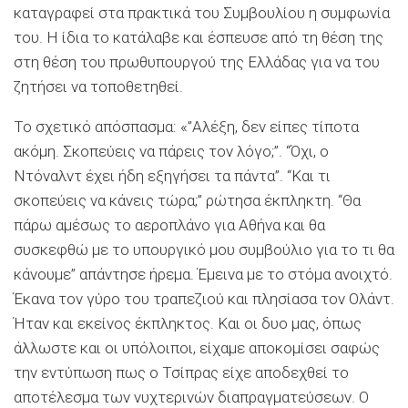
καταγραφεί στα πρακτικά του Συμβουλίου η συμφωνία
του. Η ίδια το κατάλαβε και έσπευσε από τη θέση της
στη θέση του πρωθυπουργού της Ελλάδας για να του
ζητήσει να τοποθετηθεί.
Το σχετικό απόσπασμα: «”Αλέξη, δεν είπες τίποτα
ακόμη. Σκοπεύεις να πάρεις τον λόγο;”. “Όχι, ο
Ντόναλντ έχει ήδη εξηγήσει τα πάντα”. “Και τι
σκοπεύεις να κάνεις τώρα;” ρώτησα έκπληκτη. “Θα
πάρω αμέσως το αεροπλάνο για Αθήνα και θα
συσκεφθώ με το υπουργικό μου συμβούλιο για το τι θα
κάνουμε” απάντησε ήρεμα. Έμεινα με το στόμα ανοιχτό.
Έκανα τον γύρο του τραπεζιού και πλησίασα τον Ολάντ.
Ήταν και εκείνος έκπληκτος. Και οι δυο μας, όπως
άλλωστε και οι υπόλοιποι, είχαμε αποκομίσει σαφώς
την εντύπωση πως ο Τσίπρας είχε αποδεχθεί το
αποτέλεσμα των νυχτερινών διαπραγματεύσεων. Ο