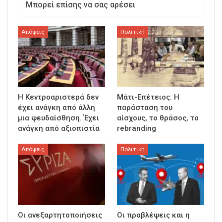
Μπορεί επίσης να σας αρέσει
Απόψεις
Πολιτική
Η Κεντροαριστερά δεν
Μάτι-Επέτειος: Η
έχει ανάγκη από άλλη
παράσταση του
μια ψευδαίσθηση. Έχει
αίσχους, το θράσος, το
ανάγκη από αξιοπιστία
rebranding
Απόψεις
Πολιτική
Οι ανεξαρτητοποιήσεις
Οι προβλέψεις και η