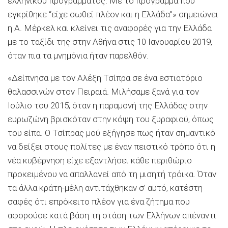
ελληνικού προγράμματος. Με το πρόγραμμα που
εγκρίθηκε “είχε σωθεί πλέον και η Ελλάδα”» σημειώνει
η Α. Μέρκελ και κλείνει τις αναφορές για την Ελλάδα
με το ταξίδι της στην Αθήνα στις 10 Ιανουαρίου 2019,
όταν πια τα μνημόνια ήταν παρελθόν.
«Δείπνησα με τον Αλέξη Τσίπρα σε ένα εστιατόριο
θαλασσινών στον Πειραιά. Μιλήσαμε ξανά για τον
Ιούλιο του 2015, όταν η παραμονή της Ελλάδας στην
ευρωζώνη βρισκόταν στην κόψη του ξυραφιού, όπως
του είπα. Ο Τσίπρας μού εξήγησε πως ήταν σημαντικό
να δείξει στους πολίτες με έναν πειστικό τρόπο ότι η
νέα κυβέρνηση είχε εξαντλήσει κάθε περιθώριο
προκειμένου να απαλλαγεί από τη μισητή τρόικα. Όταν
τα άλλα κράτη-μέλη αντιτάχθηκαν σ’ αυτό, κατέστη
σαφές ότι επρόκειτο πλέον για ένα ζήτημα που
αφορούσε κατά βάση τη στάση των Ελλήνων απέναντι