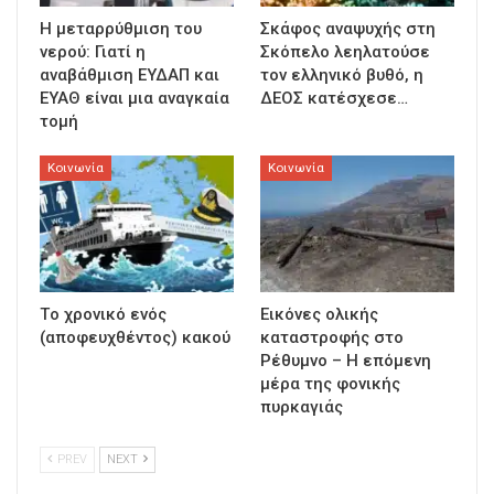
Η μεταρρύθμιση του
Σκάφος αναψυχής στη
νερού: Γιατί η
Σκόπελο λεηλατούσε
αναβάθμιση ΕΥΔΑΠ και
τον ελληνικό βυθό, η
ΕΥΑΘ είναι μια αναγκαία
ΔΕΟΣ κατέσχεσε…
τομή
Κοινωνία
Κοινωνία
Τo χρονικό ενός
Εικόνες ολικής
(αποφευχθέντος) κακού
καταστροφής στο
Ρέθυμνο – Η επόμενη
μέρα της φονικής
πυρκαγιάς
PREV
NEXT