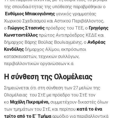
της σπουδαιότητας της υπόθεσης παραβρέθηκαν ο
Ευθύμιος Μπακογιάννης
γενικός γραμματέας
Χωρικού Σχεδιασμού και Αστικού Περιβάλλοντος,
ο
Γιώργος Στασινός
πρόεδρος του ΤΕΕ, ο
Γρηγόρης
Κωνσταντέλλος
πρώτος Αντιπρόεδρος ΚΕΔΕ και
δήμαρχος Βάρης Βούλας Βουλιαγμένης, ο
Ανδρέας
Κονδύλης
δήμαρχος Αλίμου, εκπρόσωποι
κατασκευαστών, τεχνικών συλλόγων,
περιβαλλοντικών οργανώσεων κ.α.
Η σύνθεση της Ολομέλειας
Σημειώνεται ότι στη σύνθεση των 27 μελών της
Ολομέλειας του ΣτΕ με πρόεδρο του ΣτΕ τον
κο
Μιχάλη Πικραμένο,
συμμετέχουν δικαστές όλων
των τμημάτων του ΣτΕ, και περίπου
κατά το ένα
τρίτο από το Ε΄ Τμήμα
αρμόδιο για περιβαλλοντικά