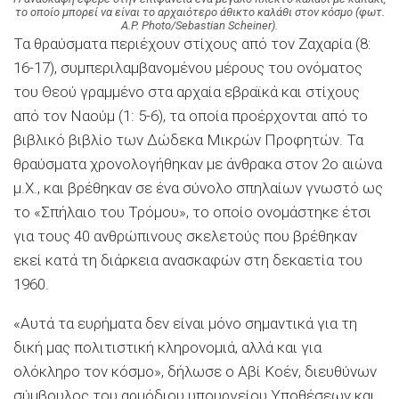
το οποίο μπορεί να είναι το αρχαιότερο άθικτο καλάθι στον κόσμο (φωτ.
A.P. Photo/Sebastian Scheiner).
Τα θραύσματα περιέχουν στίχους από τον Ζαχαρία (8:
16-17), συμπεριλαμβανομένου μέρους του ονόματος
του Θεού γραμμένο στα αρχαία εβραϊκά και στίχους
από τον Ναούμ (1: 5-6), τα οποία προέρχονται από το
βιβλικό βιβλίο των Δώδεκα Μικρών Προφητών. Τα
θραύσματα χρονολογήθηκαν με άνθρακα στον 2ο αιώνα
μ.Χ., και βρέθηκαν σε ένα σύνολο σπηλαίων γνωστό ως
το «Σπήλαιο του Τρόμου», το οποίο ονομάστηκε έτσι
για τους 40 ανθρώπινους σκελετούς που βρέθηκαν
εκεί κατά τη διάρκεια ανασκαφών στη δεκαετία του
1960.
«Αυτά τα ευρήματα δεν είναι μόνο σημαντικά για τη
δική μας πολιτιστική κληρονομιά, αλλά και για
ολόκληρο τον κόσμο», δήλωσε ο Αβί Κοέν, διευθύνων
σύμβουλος του αρμόδιου υπουργείου Υποθέσεων και