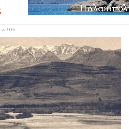
 του 1886