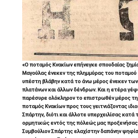
«Ο ποταμός Κνακίων επήνεγκε σπουδαίας ζημία
Μαγούλας ένεκεν της πλημμύρας του ποταμού 
υπέστη βλάβην κατά το άνω μέρος ένεκεν τω
πλατάνων και άλλων δένδρων. Και η ετέρα γέφ
παρέσυρε ολόκληρον το επιστρωθέν μέρος της
ποταμός Κνακίων προς τους γειτνιάζοντας ιδιο
Σπάρτην, διότι και άλλοτε υπερχειλίσας κατά
ορμητικώς εντός της πόλεώς μας προξενήσας 
Συμβούλιον Σπάρτης ελαχίστην δαπάνην ψηφίση