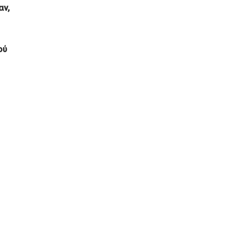
αν,
ού