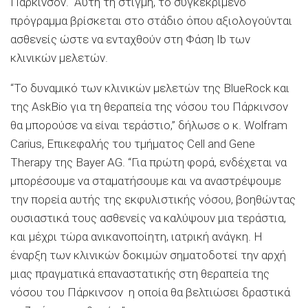
Πάρκινσον. Αυτή τη στιγμή, το συγκεκριμένο
πρόγραμμα βρίσκεται στο στάδιο όπου αξιολογούνται
ασθενείς ώστε να ενταχθούν στη Φάση Ιb των
κλινικών μελετών.
“Το δυναμικό των κλινικών μελετών της BlueRock και
της AskBio για τη θεραπεία της νόσου του Πάρκινσον
θα μπορούσε να είναι τεράστιο,” δήλωσε ο κ. Wolfram
Carius, Επικεφαλής του τμήματος Cell and Gene
Therapy της Bayer AG. “Για πρώτη φορά, ενδέχεται να
μπορέσουμε να σταματήσουμε και να αναστρέψουμε
την πορεία αυτής της εκφυλιστικής νόσου, βοηθώντας
ουσιαστικά τους ασθενείς να καλύψουν μια τεράστια,
και μέχρι τώρα ανικανοποίητη, ιατρική ανάγκη. Η
έναρξη των κλινικών δοκιμών σηματοδοτεί την αρχή
μιας πραγματικά επαναστατικής στη θεραπεία της
νόσου του Πάρκινσον η οποία θα βελτιώσει δραστικά