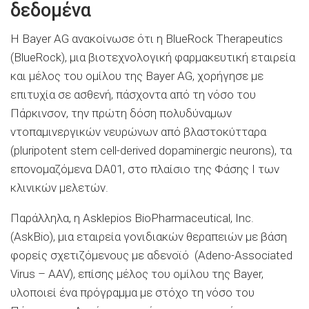
δεδομένα
Η Bayer AG ανακοίνωσε ότι η BlueRock Therapeutics
(BlueRock), μια βιοτεχνολογική φαρμακευτική εταιρεία
και μέλος του ομίλου της Bayer AG, χορήγησε με
επιτυχία σε ασθενή, πάσχοντα από τη νόσο του
Πάρκινσον, την πρώτη δόση πολυδύναμων
ντοπαμινεργικών νευρώνων από βλαστοκύτταρα
(pluripotent stem cell-derived dopaminergic neurons), τα
επονομαζόμενα DA01, στο πλαίσιο της Φάσης Ι των
κλινικών μελετών.
Παράλληλα, η Asklepios BioPharmaceutical, Inc.
(AskBio), μια εταιρεία γονιδιακών θεραπειών με βάση
φορείς σχετιζόμενους με αδενοϊό (Adeno-Associated
Virus – AAV), επίσης μέλος του ομίλου της Bayer,
υλοποιεί ένα πρόγραμμα με στόχο τη νόσο του