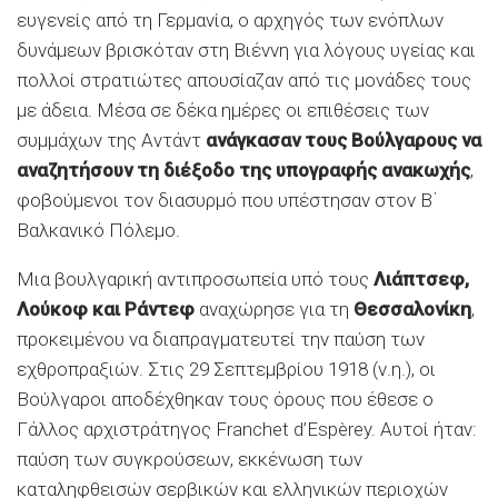
ευγενείς από τη Γερμανία, ο αρχηγός των ενόπλων
δυνάμεων βρισκόταν στη Βιέννη για λόγους υγείας και
πολλοί στρατιώτες απουσίαζαν από τις μονάδες τους
με άδεια. Μέσα σε δέκα ημέρες οι επιθέσεις των
συμμάχων της Αντάντ
ανάγκασαν τους Βούλγαρους να
αναζητήσουν τη διέξοδο της υπογραφής ανακωχής
,
φοβούμενοι τον διασυρμό που υπέστησαν στον Β΄
Βαλκανικό Πόλεμο.
Μια βουλγαρική αντιπροσωπεία υπό τους
Λιάπτσεφ,
Λούκοφ και Ράντεφ
αναχώρησε για τη
Θεσσαλονίκη
,
προκειμένου να διαπραγματευτεί την παύση των
εχθροπραξιών. Στις 29 Σεπτεμβρίου 1918 (ν.η.), οι
Βούλγαροι αποδέχθηκαν τους όρους που έθεσε ο
Γάλλος αρχιστράτηγος Franchet d’Espèrey. Αυτοί ήταν:
παύση των συγκρούσεων, εκκένωση των
καταληφθεισών σερβικών και ελληνικών περιοχών