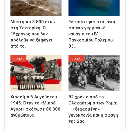
Μυστήριο 3.500 ετών
Εντοπίστηκε στο Ιόνιο
στη Σαντορίνη: Ο
σπάνιο γερμανικό
15χρονος που δεν
ναυάγιο του Β’
πρόλαβε να ξεφύγει
Παγκοσμίου Πολέμου,
από το…
83…
Ιστορία
Ιστορία
Χιροσίμα 6 Αυγούστου
82 χρόνια από το
1945: Όταν το «Μικρό
Ολοκαύτωμα των Ρομά:
Αγόρι» σκότωσε 80.000
Η «ξεχασμένη»
ανθρώπους
γενοκτονία και η σφαγή
της 2ας…