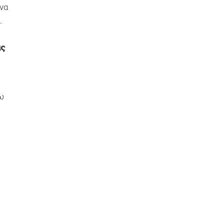
να
.
ας
ω