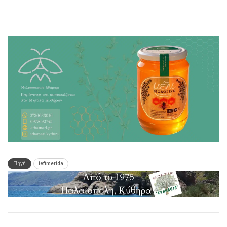
Πηγή
iefimerida