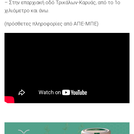
– Στην επαρχιακή οδό Τρικάλων-Καρυάς, από το 1ο
χιλιόμετρο και άνω.
(πρόσθετες πληροφορίες από ΑΠΕ-ΜΠΕ)