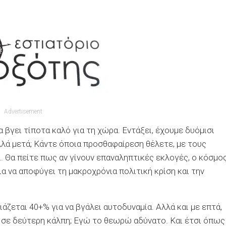
Advertisement
α βγει τίποτα καλό για τη χώρα. Εντάξει, έχουμε δυόμισι
λά μετά; Κάντε όποια προσθαφαίρεση θέλετε, με τους
. Θα πείτε πως αν γίνουν επαναληπτικές εκλογές, ο κόσμο
α να αποφύγει τη μακροχρόνια πολιτική κρίση και την
ζεται 40+% για να βγάλει αυτοδυναμία. Αλλά και με επτά,
ι σε δεύτερη κάλπη; Εγώ το θεωρώ αδύνατο. Και έτσι όπως