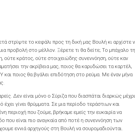
μετά στρίψτε το κεφάλι προς τη δική μας Βουλή κι αρχίστε 
 μια προβολή στο μέλλον. Ξέρετε τι θα δείτε; Το μπάχαλο τ
ση, ούτε κράτος, ούτε στοιχειώδης συνεννόηση, ούτε καν
ματήσει την ακρίβεια μας, ποιος θα καρυδώσει τα καρτέλ,
ΣΥ και ποιος θα βγάλει επιδότηση στο ρεύμα. Με έναν μήνα
ς.
ρείς. Δεν είναι μόνο ο Σύριζα που διασπάται διαρκώς μέχρ
κό έχει γίνει θρύμματα. Σε μια περίοδο τεράστιων και
η περιοχή που ζούμε, βρήκαμε εμείς την ευκαιρία να
ο που είναι πιο αναγκαία από ποτέ η συνεννόηση των
χουμε εννιά αρχηγούς στη Βουλή να σουρομαδιούνται.