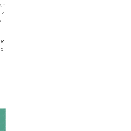
ηση
ην
ο
ους
μα