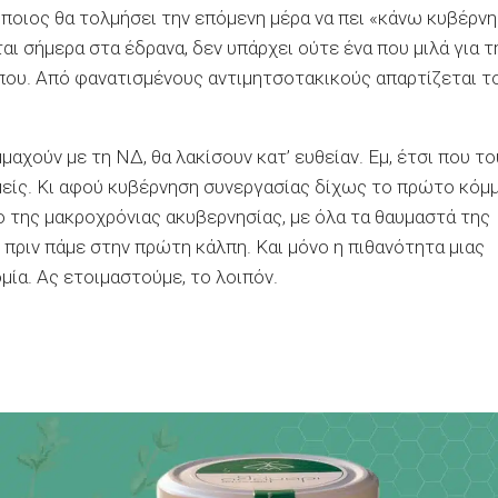
 ποιος θα τολμήσει την επόμενη μέρα να πει «κάνω κυβέρν
αι σήμερα στα έδρανα, δεν υπάρχει ούτε ένα που μιλά για τ
που. Από φανατισμένους αντιμητσοτακικούς απαρτίζεται τ
μαχούν με τη ΝΔ, θα λακίσουν κατ’ ευθείαν. Εμ, έτσι που τ
εμείς. Κι αφού κυβέρνηση συνεργασίας δίχως το πρώτο κόμ
ο της μακροχρόνιας ακυβερνησίας, με όλα τα θαυμαστά της
 πριν πάμε στην πρώτη κάλπη. Και μόνο η πιθανότητα μιας
μία. Ας ετοιμαστούμε, το λοιπόν.