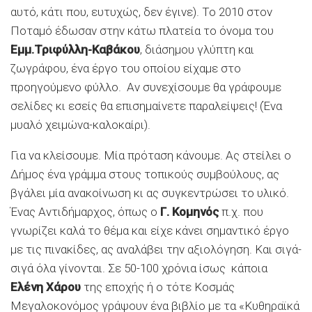
αυτό, κάτι που, ευτυχώς, δεν έγινε). Το 2010 στον
Ποταμό έδωσαν στην κάτω πλατεία το όνομα του
Εμμ.Τριφύλλη-Καβάκου
, διάσημου γλύπτη και
ζωγράφου, ένα έργο του οποίου είχαμε στο
προηγούμενο φύλλο. Αν συνεχίσουμε θα γράφουμε
σελίδες κι εσείς θα επισημαίνετε παραλείψεις! (Ένα
μυαλό χειμώνα-καλοκαίρι).
Για να κλείσουμε. Μία πρόταση κάνουμε. Ας στείλει ο
Δήμος ένα γράμμα στους τοπικούς συμβούλους, ας
βγάλει μία ανακοίνωση κι ας συγκεντρώσει το υλικό.
Ένας Αντιδήμαρχος, όπως ο
Γ. Κομηνός
π.χ. που
γνωρίζει καλά το θέμα και είχε κάνει σημαντικό έργο
με τις πινακίδες, ας αναλάβει την αξιολόγηση. Και σιγά-
σιγά όλα γίνονται. Σε 50-100 χρόνια ίσως κάποια
Ελένη Χάρου
της εποχής ή ο τότε Κοσμάς
Μεγαλοκονόμος γράψουν ένα βιβλίο με τα «Κυθηραϊκά