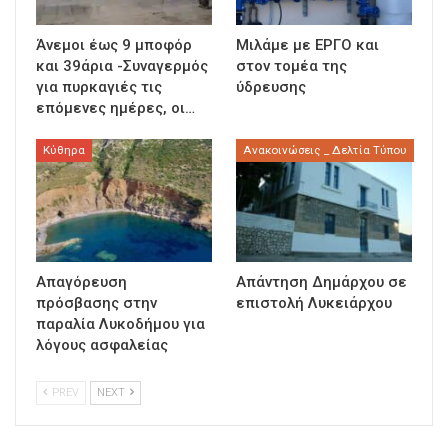
Άνεμοι έως 9 μποφόρ
Μιλάμε με ΕΡΓΟ και
και 39άρια -Συναγερμός
στον τομέα της
για πυρκαγιές τις
ύδρευσης
επόμενες ημέρες, οι…
Κύθηρα
Ανακοινώσεις _ Δελτία Τύπου
Απαγόρευση
Απάντηση Δημάρχου σε
πρόσβασης στην
επιστολή Λυκειάρχου
παραλία Λυκοδήμου για
λόγους ασφαλείας
PREV
NEXT