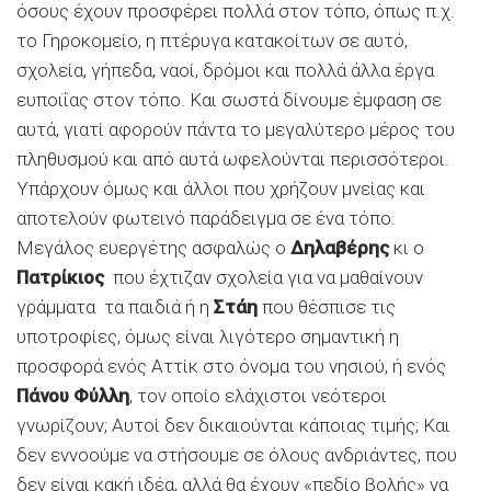
όσους έχουν προσφέρει πολλά στον τόπο, όπως π.χ.
το Γηροκομείο, η πτέρυγα κατακοίτων σε αυτό,
σχολεία, γήπεδα, ναοί, δρόμοι και πολλά άλλα έργα
ευποιΐας στον τόπο. Και σωστά δίνουμε έμφαση σε
αυτά, γιατί αφορούν πάντα το μεγαλύτερο μέρος του
πληθυσμού και από αυτά ωφελούνται περισσότεροι.
Υπάρχουν όμως και άλλοι που χρήζουν μνείας και
αποτελούν φωτεινό παράδειγμα σε ένα τόπο.
Μεγάλος ευεργέτης ασφαλώς ο
Δηλαβέρης
κι ο
Πατρίκιος
που έχτιζαν σχολεία για να μαθαίνουν
γράμματα τα παιδιά ή η
Στάη
που θέσπισε τις
υποτροφίες, όμως είναι λιγότερο σημαντική η
προσφορά ενός Αττίκ στο όνομα του νησιού, ή ενός
Πάνου Φύλλη
, τον οποίο ελάχιστοι νεότεροι
γνωρίζουν; Αυτοί δεν δικαιούνται κάποιας τιμής; Και
δεν εννοούμε να στήσουμε σε όλους ανδριάντες, που
δεν είναι κακή ιδέα, αλλά θα έχουν «πεδίο βολής» να