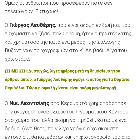
Όμως οι άνθρωποι που προσέφεραν ποτέ δεν
τελειώνουν. Ευτυχώς!
Ο
Γιώργος Λευθέρης
, που είναι ακόμη εν ζωή και του
ευχόμαστε να ζήσει πολύ ακόμη, ήταν ο πρωτεργάτης
και χρηματοδότης κατά ένα μέρος, της Συλλογής
Βυζαντινών τοιχογραφιών στο Κ. Λειβάδι. Λίγα του
χρωστάμε;
(ΣΗΜΕΙΩΣΗ: Δυστυχώς, λίγες ημέρες μετά τη δημοσίευση του
άρθρου αυτού, ο Γιώργος Λευθέρης έφυγε κι αυτός για τα Ουράνια
Περιβόλια. Τώρα η οφειλή γίνεται είναι ακόμη μεγαλύτερη!)
Ο
Νικ. Λεοντσίνης
στο Κεραμουτό χρηματοδότησε
την ανέγερση ενός εξαίρετου Πνευματικού Κέντρου
στο χωριό του, αλλά ακόμη να τιμηθεί , έστω με ένα
δρόμο. (Αντίθετα, πριν λίγα χρόνια είχε ακουστεί
έντονα ότι θα κατέβαζαν και τη φωτογραφία του από