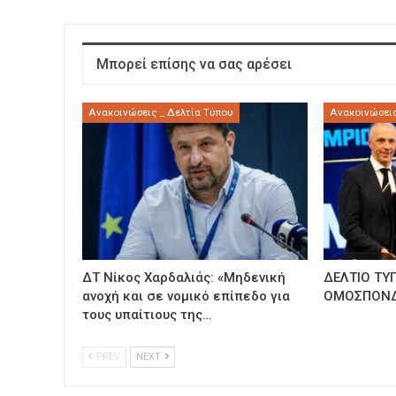
Μπορεί επίσης να σας αρέσει
Ανακοινώσεις _ Δελτία Τύπου
Ανακοινώσεις
ΔΤ Νίκος Χαρδαλιάς: «Μηδενική
ΔΕΛΤΙΟ ΤΥ
ανοχή και σε νομικό επίπεδο για
ΟΜΟΣΠΟΝΔ
τους υπαίτιους της…
PREV
NEXT