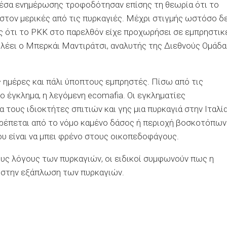
έσα ενημέρωσης τροφοδότησαν επίσης τη θεωρία ότι το
στον μερικές από τις πυρκαγιές. Μέχρι στιγμής ωστόσο δ
ως ότι το PKK στο παρελθόν είχε προχωρήσει σε εμπρηστικ
 λέει ο Μπερκάι Μαντιράτσι, αναλυτής της Διεθνούς Ομάδα
ες ημέρες και πάλι ύποπτους εμπρηστές. Πίσω από τις
 έγκλημα, η λεγόμενη ecomafia. Οι εγκληματίες
α τους ιδιοκτήτες σπιτιών και γης μια πυρκαγιά στην Ιταλί
ιτρέπεται από το νόμο καμένο δάσος ή περιοχή βοσκοτόπων
μου είναι να μπει φρένο στους οικοπεδοφάγους.
υς λόγους των πυρκαγιών, οι ειδικοί συμφωνούν πως η
ο στην εξάπλωση των πυρκαγιών.