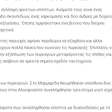
η σύλληψη αρκετών υπόπτων. Ανάμεσά τους είναι ένας
δο σκουπιδιών, ένας ναρκομανής και δύο άνδρες με δοχεί
εξηγήσεις. Επίσης εμφανίστηκε ένα βίντεο που δείχνει
σχετικά.
τες περιοχές αφήνει περιθώρια να εξαχθούν και άλλα
ρχουν πολλά πεύκα που ευνοούν τις πυρκαγιές. Επιπλέον, ο
στην εξάπλωση των πυρκαγιών μεταφέροντας τις σπίθες και
ές ανάβουν σε αρκετά σημεία σχεδόν ταυτόχρονα.
ια των πυρκαγιών. Στη Μαρμαρίδα θεωρήθηκαν υπεύθυνα δυο
 ενώ στην Αλικαρνασσό συνελήφθησαν τρία άτομα γιατί είχ
σφατα πως συνελήφθησαν ύποπτοι με διασυνδέσεις με το