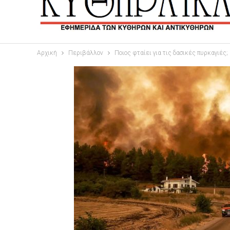
Αρχική
Περιβάλλον
Ποιος φταίει για τις δασικές πυρκαγιές;