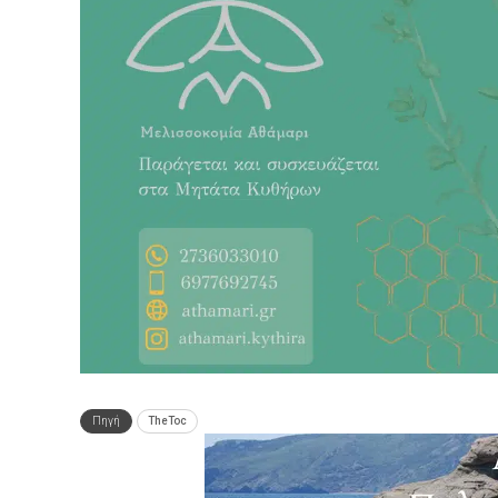
Πηγή
TheToc