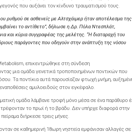
γεγονός που αυξάνει τον κίνδυνο τραυματισμού τους.
ιου ρυθμού σε ασθενείς με Αλτσχάιμερ ήταν αποτέλεσμα της
υμβαίνει το αντίθετο”, δήλωσε η Δρ. Πόλα Ντεσπλάτ,
ια και κύρια συγγραφέας της μελέτης. “Η διαταραχή του
κύριους παράγοντες που οδηγούν στην ανάπτυξη της νόσου
 Metabolism, επικεντρώθηκε στη σύνδεση
ζοντας μια ομάδα γενετικά τροποποιημένων ποντικών που
όσου. Τα ποντίκια αυτά παρουσίαζαν φτωχή μνήμη, αυξημέν
ι εναποθέσεις αμυλοειδούς στον εγκέφαλο.
αματική ομάδα λάμβανε τροφή μόνο μέσα σε ένα παράθυρο έ
 τρέφονταν το πρωί ή το βράδυ. Δεν υπήρχε διαφορά στην
 πείραμα διήρκεσε τρεις μήνες.
λονταν σε καθημερινή 18ωρη νηστεία εμφάνισαν αλλαγές σε