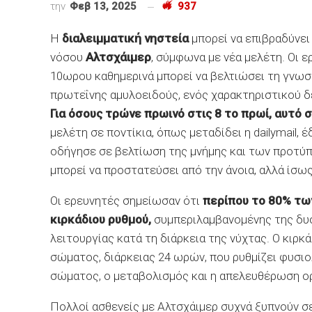
την
Φεβ 13, 2025
937
Η
διαλειμματική νηστεία
μπορεί να επιβραδύνει 
νόσου
Αλτσχάιμερ
, σύμφωνα με νέα μελέτη. Οι 
10ωρου καθημερινά μπορεί να βελτιώσει τη γνωσ
πρωτεΐνης αμυλοειδούς, ενός χαρακτηριστικού δ
Για όσους τρώνε πρωινό στις 8 το πρωί, αυτό 
μελέτη σε ποντίκια, όπως μεταδίδει η dailymail,
οδήγησε σε βελτίωση της μνήμης και των προτύπ
μπορεί να προστατεύσει από την άνοια, αλλά ίσω
Οι ερευνητές σημείωσαν ότι
περίπου το 80% τω
κιρκάδιου ρυθμού,
συμπεριλαμβανομένης της δυσ
λειτουργίας κατά τη διάρκεια της νύχτας. Ο κιρκ
σώματος, διάρκειας 24 ωρών, που ρυθμίζει φυσιο
σώματος, ο μεταβολισμός και η απελευθέρωση ο
Πολλοί ασθενείς με Αλτσχάιμερ συχνά ξυπνούν σε