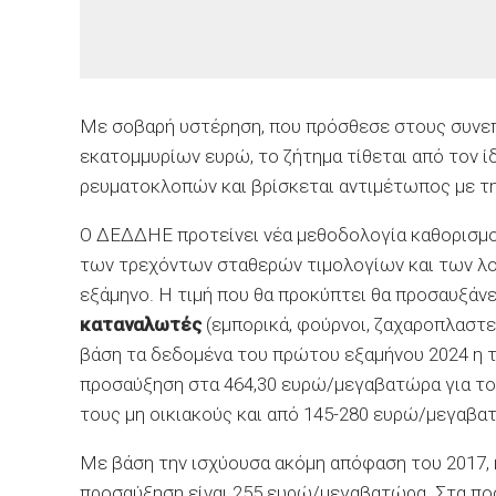
Με σοβαρή υστέρηση, που πρόσθεσε στους συνε
εκατομμυρίων ευρώ, το ζήτημα τίθεται από τον ίδ
ρευματοκλοπών και βρίσκεται αντιμέτωπος με τ
Ο ΔΕΔΔΗΕ προτείνει νέα μεθοδολογία καθορισμού
των τρεχόντων σταθερών τιμολογίων και των λο
εξάμηνο. Η τιμή που θα προκύπτει θα προσαυξάν
καταναλωτές
(εμπορικά, φούρνοι, ζαχαροπλαστεί
βάση τα δεδομένα του πρώτου εξαμήνου 2024 η τ
προσαύξηση στα 464,30 ευρώ/μεγαβατώρα για το
τους μη οικιακούς και από 145-280 ευρώ/μεγαβα
Με βάση την ισχύουσα ακόμη απόφαση του 2017, 
προσαύξηση είναι 255 ευρώ/μεγαβατώρα. Στα ποσ