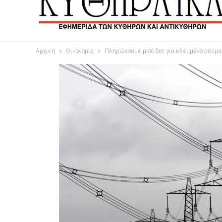
Αρχική
Οικονομία
Πληρώνουμε μισό δισ. για κλεμμένο ρεύμα