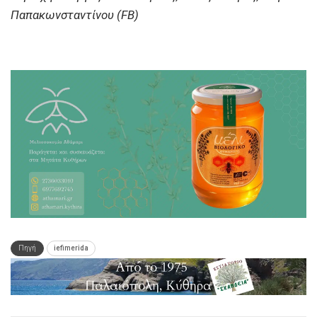
Παπακωνσταντίνου (FB)
Πηγή
iefimerida