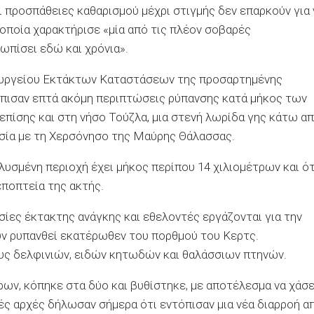
 προσπάθειες καθαρισμού μέχρι στιγμής δεν επαρκούν για 
οποία χαρακτήρισε «μία από τις πλέον σοβαρές
ωπίσει εδώ και χρόνια».
ουργείου Εκτάκτων Καταστάσεων της προσαρτημένης
όπισαν επτά ακόμη περιπτώσεις ρύπανσης κατά μήκος των
επίσης και στη νήσο Τούζλα, μια στενή λωρίδα γης κάτω α
ωσία με τη Χερσόνησο της Μαύρης Θάλασσας.
υσμένη περιοχή έχει μήκος περίπου 14 χιλιομέτρων και ότ
ποπτεία της ακτής.
σίες έκτακτης ανάγκης και εθελοντές εργάζονται για την
ν ρυπανθεί εκατέρωθεν του πορθμού του Κερτς.
υς δελφινιών, ειδών κητωδών και θαλάσσιων πτηνών.
ρων, κόπηκε στα δύο και βυθίστηκε, με αποτέλεσμα να χάσε
ές αρχές δήλωσαν σήμερα ότι εντόπισαν μια νέα διαρροή α