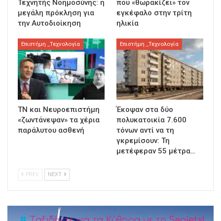
Τεχνητής Νοημοσύνης: η
που «θωρακίζει» τον
μεγάλη πρόκληση για
εγκέφαλο στην τρίτη
την Αυτοδιοίκηση
ηλικία
Επιστήμη _Τεχνολογία
Επιστήμη _Τεχνολογία
ΤΝ και Νευροεπιστήμη
Έκοψαν στα δύο
«ζωντάνεψαν» τα χέρια
πολυκατοικία 7.600
παράλυτου ασθενή
τόνων αντί να τη
γκρεμίσουν: Τη
μετέφεραν 55 μέτρα…
PREV
NEXT