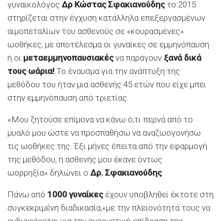
γυναικολόγος
Δρ Κώστας Σφακιανούδης
το 2015
στηρίζεται στην έγχυση κατάλληλα επεξεργασμένων
αιμοπεταλίων του ασθενούς σε «κουρασμένες»
ωοθήκες, με αποτέλεσμα οι γυναίκες σε εμμηνόπαυση
ή οι
μεταεμμηνοπαυσιακές
να παράγουν
ξανά δικά
τους ωάρια!
Το έναυσμα για την ανάπτυξη της
μεθόδου του ήταν μια ασθενής 45 ετών που είχε μπει
στην εμμηνόπαυση από τριετίας.
«Μου ζητούσε επίμονα να κάνω ό,τι περνά από το
μυαλό μου ώστε να προσπαθήσω να αναζωογονήσω
τις ωοθήκες της. Έξι μήνες έπειτα από την εφαρμογή
της μεθόδου, η ασθενής μου έκανε όντως
ωορρηξία» δηλώνει ο
Δρ. Σφακιανούδης
.
Πάνω από
1000 γυναίκες
έχουν υποβληθεί έκτοτε στη
συγκεκριμένη διαδικασία,«με την πλειονότητά τους να
ενδιαφέρεται για την ευεργετική επίδραση της