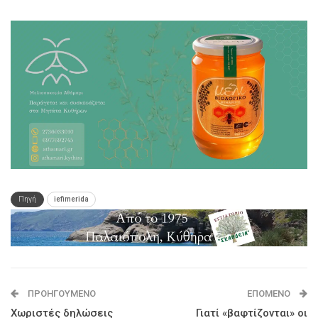
Πηγή
iefimerida
ΠΡΟΗΓΟΎΜΕΝΟ
ΕΠΌΜΕΝΟ
Χωριστές δηλώσεις
Γιατί «βαφτίζονται» οι