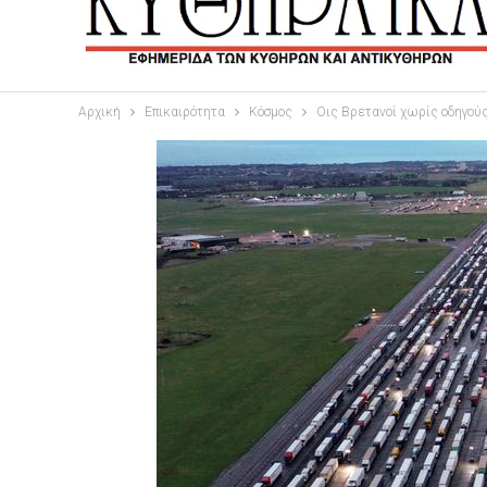
Αρχική
Επικαιρότητα
Κόσμος
Οις Βρετανοί χωρίς οδηγούς