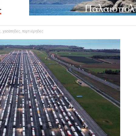
, χασάπηδες, πορτιέρηδες