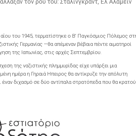
άλλαξαν τον ρου του: Στάλινγκραντ, Ελ Αλαμέιν
 Μαΐου του 1945, τερματίστηκε ο Β’ Παγκόσμιος Πόλεμος στ
ιστικής Γερμανίας —θα απέμεναν βέβαια πέντε αιματηροί
ηση της Ιαπωνίας, στις αρχές Σεπτεμβρίου.
άσχεση της ναζιστικής πλημμυρίδας είχε υπάρξει μια
ένη ημέρα η Γηραιά Ηπειρος θα αντίκρυζε την απόλυτη
ι έναν διχασμό σε δύο αντίπαλα στρατόπεδα που θα κρατο