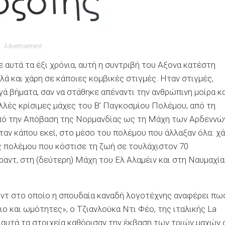
Advertisement
ε αυτά τα έξι χρόνια, αυτή η συντριβή του Αξονα κατέστη
λά και χάρη σε κάποιες κομβικές στιγμές. Ηταν στιγμές,
γά βήματα, σαν να στάθηκε απέναντι την ανθρώπινη μοίρα κ
ολλές κρίσιμες μάχες του Β’ Παγκοσμίου Πολέμου, από τη
πό την Απόβαση της Νορμανδίας ως τη Μάχη των Αρδεννώ
ταν κάπου εκεί, στο μέσο του πολέμου που άλλαξαν όλα: χ
ός πολέμου που κόστισε τη ζωή σε τουλάχιστον 70
αντ, στη (δεύτερη) Μάχη του Ελ Αλαμέιν και στη Ναυμαχία
ντ στο οποίο η σπουδαία καναδή λογοτέχνης αναφέρει πω
ο και ωμότητες», ο Τζιανλούκα Ντι Φέο, της ιταλικής La
 αυτά τα στοιχεία καθόρισαν την έκβαση των τριών μαχών 