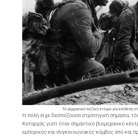
Το γερμανικό πεζικό έτοιμο για επίθεση σ
Η πόλη είχε δεσπόζουσα στρατηγική σημασία, τόσ
Καταρχάς γιατί ήταν σημαντικό βιομηχανικό κέντ
εμπορικός και συγκοινωνιακός κόμβος από και π