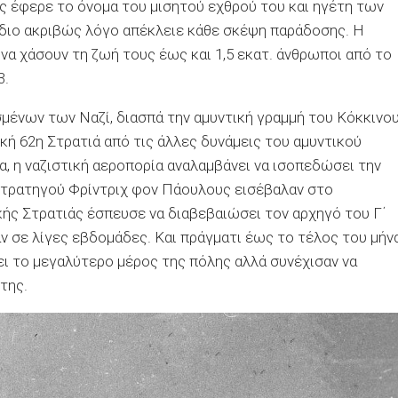
ς έφερε το όνομα του μισητού εχθρού του και ηγέτη των
 ίδιο ακριβώς λόγο απέκλειε κάθε σκέψη παράδοσης. Η
α χάσουν τη ζωή τους έως και 1,5 εκατ. άνθρωποι από το
3.
σμένων των Ναζί, διασπά την αμυντική γραμμή του Κόκκινο
κή 62η Στρατιά από τις άλλες δυνάμεις του αμυντικού
, η ναζιστική αεροπορία αναλαμβάνει να ισοπεδώσει την
στρατηγού Φρίντριχ φον Πάουλους εισέβαλαν στο
κής Στρατιάς έσπευσε να διαβεβαιώσει τον αρχηγό του Γ΄
ν σε λίγες εβδομάδες. Και πράγματι έως το τέλος του μήν
ι το μεγαλύτερο μέρος της πόλης αλλά συνέχισαν να
της.