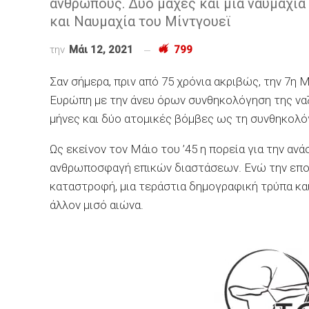
ανθρώπους. Δύο μάχες και μία ναυμαχία 
και Ναυμαχία του Μίντγουεϊ
την
Μάι 12, 2021
799
Σαν σήμερα, πριν από 75 χρόνια ακριβώς, την 7η
Ευρώπη με την άνευ όρων συνθηκολόγηση της ναζ
μήνες και δύο ατομικές βόμβες ως τη συνθηκολόγ
Ως εκείνον τον Μάιο του ’45 η πορεία για την αν
ανθρωποσφαγή επικών διαστάσεων. Ενώ την επομ
καταστροφή, μια τεράστια δημογραφική τρύπα κα
άλλον μισό αιώνα.