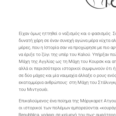
Είχαν όμως ηττηθεί ο ναζισμός και ο φασισμός. Σ
δυνατή χάρη σε έναν συνεχή αγώνα μέρα νύχτα αλ
μέρες, που η Ιστορία σαν να προχώρησε με πιο αρ
να έριξε το ζύγι της υπέρ του Καλού. Υπήρξαν π
Μάχη της Αγγλίας ως τη Μάχη του Κουρσκ και α
αλλά οι περισσότεροι ιστορικοί συμφωνούν ότι ή
σε δύο μάχες και μία ναυμαχία άλλαξε ο ρους εν
εκατομμύρια ανθρώπους: στη Mάχη του Στάλινγκρ
του Μιντγουέι.
Επικαλούμενος ένα ποίημα της Μάργκαρετ Ατγου
οι ιστορικοί των πολέμων εμπορεύονται «κουράγι
Repubblica, γράφει σε κείμενό του πως αμφότερα