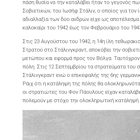
πάση θυσία να την καταλάβει ήταν το γεγονός πω
Σοβιετικών, του Ιωσήφ Στάλιν, ο οποίος για τον
αδιαλλαξία των δύο ανδρών είχε ως αποτέλεσμα ν
καλοκαίρι του 1942 έως τον Φεβρουάριο του 194
Στις 23 Αυγούστου του 1942, η 14η ίλη τεθωρακι
Στρατού στο Στάλινγκραντ, αποκόβει την σοβιετι
μετώπου και εφορμά προς τον Βόλγα. Ταυτόχρονα
πόλη. Στις 12 Σεπτεμβρίου τα στρατεύματα του 
Στάλινγκραντ ενώ ο επικεφαλής της 6ης γερμανι
Ράιχ ότι η κατάληψη της πόλης θα ολοκληρωνότα
οι στρατιώτες του Φον Πάουλους είχαν καταλάβε
πολεμούν με στόχο την ολοκληρωτική κατάληψή 