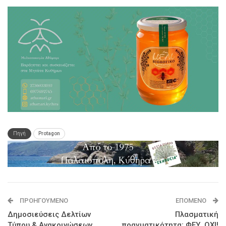
Πηγή
Protagon
ΠΡΟΗΓΟΎΜΕΝΟ
ΕΠΌΜΕΝΟ
Δημοσιεύσεις Δελτίων
Πλασματική
Τύπου & Ανακοινώσεων
πραγματικότητα; ΦΕΥ, ΟΧΙ!