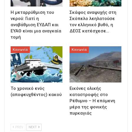
Η μεταρρύθμιση του
Σκάφος αναψυχής στη
νερού: Γιατί η
Σκόπελο λεηλατούσε
αναβάθμιση ΕΥΔΑΠ και
τον ελληνικό βυθό, η
ΕΥΑΘ είναι μια αναγκαία
ΔΕΟΣ κατέσχεσε…
τομή
Κοινωνία
Κοινωνία
Τo χρονικό ενός
Εικόνες ολικής
(αποφευχθέντος) κακού
καταστροφής στο
Ρέθυμνο – Η επόμενη
μέρα της φονικής
πυρκαγιάς
PREV
NEXT