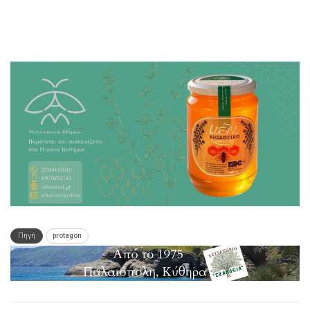
Πηγή
protagon