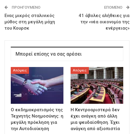
ΠΡΟΗΓΟΎΜΕΝΟ
ΕΠΌΜΕΝΟ
Ενας μικρός σταλινικός
41 άβολες αλήθειες για
μύθος στη μεγάλη μάχη
την «νέα οικονομία της
του Κουρσκ
ενέργειας»
Μπορεί επίσης να σας αρέσει
Απόψεις
Απόψεις
Ο εκδημοκρατισμός της
Η Κεντροαριστερά δεν
Τεχνητής Νοημοσύνης: η
έχει ανάγκη από άλλη
μεγάλη πρόκληση για
μια ψευδαίσθηση. Έχει
την Αυτοδιοίκηση
ανάγκη από αξιοπιστία