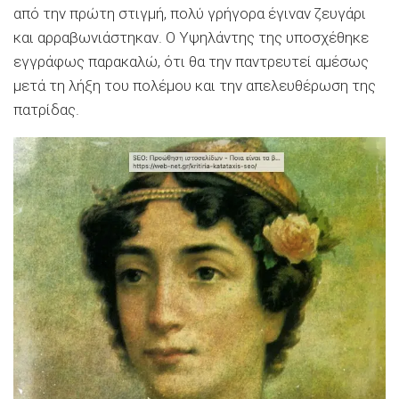
από την πρώτη στιγμή, πολύ γρήγορα έγιναν ζευγάρι
και αρραβωνιάστηκαν. Ο Υψηλάντης της υποσχέθηκε
εγγράφως παρακαλώ, ότι θα την παντρευτεί αμέσως
μετά τη λήξη του πολέμου και την απελευθέρωση της
πατρίδας.