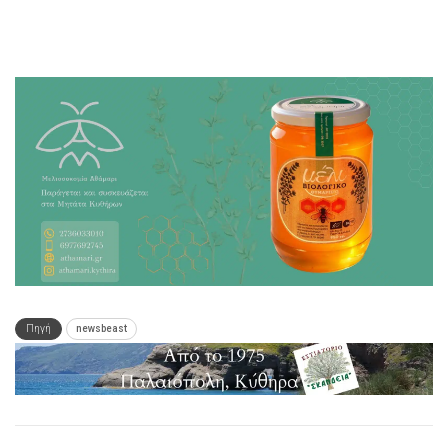
Πηγή
newsbeast