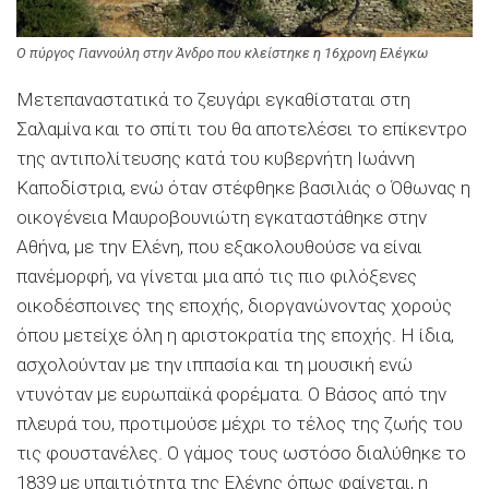
Ο πύργος Γιαννούλη στην Άνδρο που κλείστηκε η 16χρονη Ελέγκω
Μετεπαναστατικά το ζευγάρι εγκαθίσταται στη
Σαλαμίνα και το σπίτι του θα αποτελέσει το επίκεντρο
της αντιπολίτευσης κατά του κυβερνήτη Ιωάννη
Καποδίστρια, ενώ όταν στέφθηκε βασιλιάς ο Όθωνας η
οικογένεια Μαυροβουνιώτη εγκαταστάθηκε στην
Αθήνα, με την Ελένη, που εξακολουθούσε να είναι
πανέμορφή, να γίνεται μια από τις πιο φιλόξενες
οικοδέσποινες της εποχής, διοργανώνοντας χορούς
όπου μετείχε όλη η αριστοκρατία της εποχής. Η ίδια,
ασχολούνταν με την ιππασία και τη μουσική ενώ
ντυνόταν με ευρωπαϊκά φορέματα. Ο Βάσος από την
πλευρά του, προτιμούσε μέχρι το τέλος της ζωής του
τις φουστανέλες. Ο γάμος τους ωστόσο διαλύθηκε το
1839 με υπαιτιότητα της Ελένης όπως φαίνεται, η