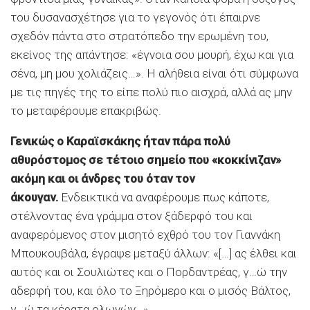
του δυσανασχέτησε για το γεγονός ότι έπαιρνε
σχεδόν πάντα στο στρατόπεδο την ερωμένη του,
εκείνος της απάντησε: «έγνοια σου μουρή, έχω και για
σένα, μη μου χολιάζεις…». Η αλήθεια είναι ότι σύμφωνα
με τις πηγές της το είπε πολύ πιο αισχρά, αλλά ας μην
το μεταφέρουμε επακριβώς.
Γενικώς ο Καραϊσκάκης ήταν πάρα πολύ
αθυρόστομος σε τέτοιο σημείο που «κοκκίνιζαν»
ακόμη και οι άνδρες του όταν τον
άκουγαν.
Ενδεικτικά να αναφέρουμε πως κάποτε,
στέλνοντας ένα γράμμα στον ξάδερφό του και
αναφερόμενος στον μισητό εχθρό του τον Γιαννάκη
Mπουκουβάλα, έγραψε μεταξύ άλλων: «[…] ας έλθει και
αυτός και οι Σουλιώτες και ο Πορδαντρέας, γ…ώ την
αδερφή του, και όλο το Ξηρόμερο και ο μισός Bάλτος,
γ…ώ τα κέρατα ολωνών…».