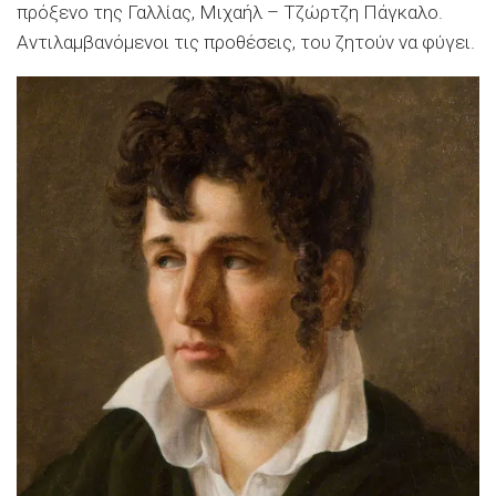
πρόξενο της Γαλλίας, Μιχαήλ – Τζώρτζη Πάγκαλο.
Αντιλαμβανόμενοι τις προθέσεις, του ζητούν να φύγει.