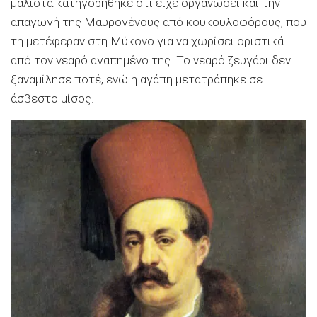
μάλιστα κατηγορήθηκε ότι είχε οργανώσει και την
απαγωγή της Μαυρογένους από κουκουλοφόρους, που
τη μετέφεραν στη Μύκονο για να χωρίσει οριστικά
από τον νεαρό αγαπημένο της. Το νεαρό ζευγάρι δεν
ξαναμίλησε ποτέ, ενώ η αγάπη μετατράπηκε σε
άσβεστο μίσος.