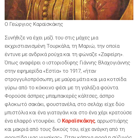
O Γεώργιος Καραϊσκάκης
Συνήθιζε να έχει μαζί του στις μάχες μια
εκχριστιανισμένη Τουρκάλα, τη Μαριώ, την οποία
έντυνε με ανδρικά ρούχα και τη φώναζε «Ζαφείρη».
Όπως αναφέρει ο ιστοριοδίφης Γιάννης Βλαχογιάννης
στην εφημερίδα «Εστία» το 1917, «ήταν
στρογγυλοπρόσωπη, με μαύρα μάτια και μια κοτσίδα
γύρω από το κόκκινο φέσι με τη γαλάζια φούντα.
Φορούσε άσπρες μπαμπακερές κάλτσες, άσπρο
φλοκωτό σακάκι, φουστανέλα, στο σελάχι είχε δύο
μπιστόλια και ένα γιαταγάνι και στο ένα χέρι κρατούσε
ένα ελαφρό ντουφέκι. Ο
Καραϊσκάκης
, αρρωστιάρης
και μακριά από τους δικούς του, είχε ανάγκη από τη
φροντίδα μιας γυναίκας». Όταν κάποια φορά η σύζυγός