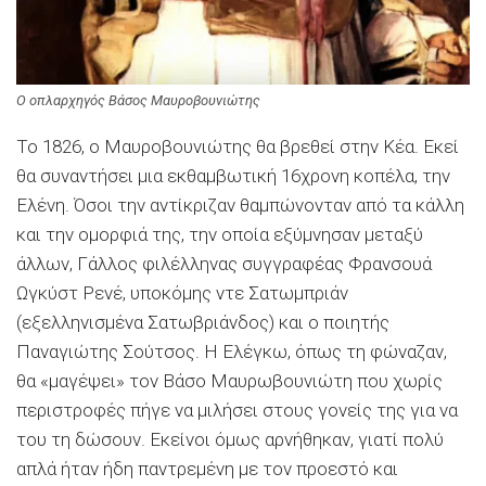
Ο οπλαρχηγός Βάσος Μαυροβουνιώτης
Το 1826, ο Μαυροβουνιώτης θα βρεθεί στην Κέα. Εκεί
θα συναντήσει μια εκθαμβωτική 16χρονη κοπέλα, την
Ελένη. Όσοι την αντίκριζαν θαμπώνονταν από τα κάλλη
και την ομορφιά της, την οποία εξύμνησαν μεταξύ
άλλων, Γάλλος φιλέλληνας συγγραφέας Φρανσουά
Ωγκύστ Ρενέ, υποκόμης ντε Σατωμπριάν
(εξελληνισμένα Σατωβριάνδος) και ο ποιητής
Παναγιώτης Σούτσος. Η Ελέγκω, όπως τη φώναζαν,
θα «μαγέψει» τον Βάσο Μαυρωβουνιώτη που χωρίς
περιστροφές πήγε να μιλήσει στους γονείς της για να
του τη δώσουν. Εκείνοι όμως αρνήθηκαν, γιατί πολύ
απλά ήταν ήδη παντρεμένη με τον προεστό και