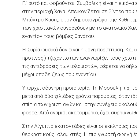
Γι΄ αυτό και φοβούνται. Συμβολική είναι η εικό
στην περιοχή Χάνα. Απεικονίζεται σε βίντεο πο
Μπέντρο Κασίς, στον δημοσιογράφο της Καθημερι
των χριστιανών συνορεύουν με το ανατολικό Χαλ
εναντίον τους βόμβες θανάτου.
Η Συρία φυσικά δεν είναι η μόνη περίπτωση. Και ί
πρότινος;) τζιχαντιστών αναγνωρίζει τους χριστι
τις αντιδράσεις των ισλαμιστών, φέρεται να δήλ
μέχρι αποδείξεως του εναντίου.
Υπάρχει οδυνηρή προϊστορία. Τη Μοσούλη π.χ. το
μετά από δύο χιλιάδες χρόνια παρουσίας, όταν ι
σπίτια των χριστιανών και στην συνέχεια ακολου
φορές. Από ενάμισι εκατομμύριο, έχει συρρικνωθε
Στην Αίγυπτο εκατοντάδες είναι οι εκκλησίες που
θεοκρατικούς ισλαμιστές. Η πιο γνωστή σφαγή έγ