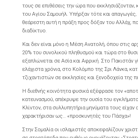
τους σε επιθέσεις την ώρα που εκκλησιάζονταν,
του Αγίου Σαμουήλ. Υπήρξαν τότε και απαγωγές,
θεάρεστη αυτή η πράξη προς δόξαν του Αλλάχ, πο
διαδίκτυο.
Και δεν είναι μόνο η Μέση Ανατολή, όπου στις α
20% του συνολικού πληθυσμού και τώρα στο θυσια
εξαπλώνεται σε Ασία και Αφρική. Στο Πακιστάν γ
ελάχιστα χρόνια, στο Κολόμπο της Σρι Λάνκα, κα
τζιχαντιστών σε εκκλησίες και ξενοδοχεία της π
Η διεθνής κοινότητα φυσικά εξέφρασε τον «αποτ
κατευνασμού, απέκρυψε την ουσία του εγκλήματο
Κλίντον, στα συλλυπητήρια μηνύματα τους είχαν 
χαρακτήρισαν ως… «προσκυνητές του Πάσχα»!
Στην Σομαλία οι ισλαμιστές αποκεφαλίζουν χριστ
σε στρατόπεδα που ευθέως ονομάζονταν «Στρατόπ