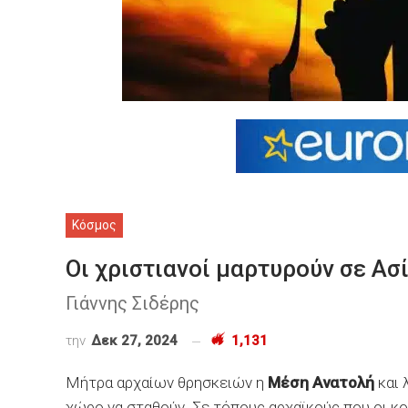
Κόσμος
Οι χριστιανοί μαρτυρούν σε Ασ
Γιάννης Σιδέρης
την
Δεκ 27, 2024
1,131
Μήτρα αρχαίων θρησκειών η
Μέση Ανατολή
και 
χώρο να σταθούν. Σε τόπους αρχαϊκούς που οι κο