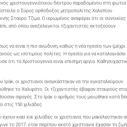
να ενός χριστουγεννιάτικου δέντρου παραδομένου στη φωτιά
υ έστειλε ο Σύρος ορθόδοξος μητροπολίτης Χαλεπίου
νής Σταύρο Τζίμα. Ο ιερωμένος αναφέρει ότι οι συνοικίες
έπι, από όπου ανεξέλεγκτοι τζιχαντιστές εκτοξεύουν
σως να είναι η πιο ανώδυνη, καθώς η νέα ηγεσία των (μέχρι
ανούς ως ισότιμους πολίτες. Η ηγεσία για να καταλαγιάσει
ωσε ότι τα Χριστούγεννα είναι επίσημη αργία. Καθησυχαστι
υ Ιράκ, οι χριστιανοί αναγκάστηκαν να την εγκαταλείψουν
δρύθηκε το Χαλιφάτο. Οι τζιχαντιστές έβαφαν σταυρούς στα
θούσαν σφαγές. Στο Ιράκ ο αριθμός τους μειώθηκε κατά δέ
ί στις 150 χιλιάδες.
 έχουν καεί και χιλιάδες οι χριστιανοί που μακελεύτηκαν 
ινε το 2017, όταν περίπου εκατό χριστιανοί έχασαν τη ζωή