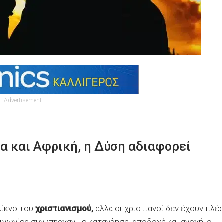
Advertisement
ία και Αφρική, η Δύση αδιαφορεί
λίκνο του
χριστιανισμού,
αλλά οι χριστιανοί δεν έχουν πλέ
ινωνίες συνυπήρχαν με κατανόηση, αποδοχή και ανοχή, ο