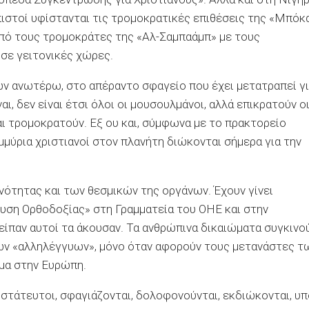
 πιστοί υφίστανται τις τρομοκρατικές επιθέσεις της «Μπόκ
 από τους τρομοκράτες της «Αλ-Σαμπαάμπ» με τους
σε γειτονικές χώρες.
ων ανωτέρω, στο απέραντο σφαγείο που έχει μετατραπεί γ
ι, δεν είναι έτσι όλοι οι μουσουλμάνοι, αλλά επικρατούν ο
αι τρομοκρατούν. Εξ ου και, σύμφωνα με το πρακτορείο
μύρια χριστιανοί στον πλανήτη διώκονται σήμερα για την
ινότητας και των θεσμικών της οργάνων. Έχουν γίνει
υση Ορθοδοξίας» στη Γραμματεία του ΟΗΕ και στην
είπαν αυτοί τα άκουσαν. Τα ανθρώπινα δικαιώματα συγκινο
ων «αλληλέγγυων», μόνο όταν αφορούν τους μετανάστες τ
μα στην Ευρώπη.
οστάτευτοι, σφαγιάζονται, δολοφονούνται, εκδιώκονται, υπ