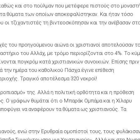
 καθώς και στο πούλμαν που μετέφερε πιστούς στο μοναστ
 τα θύματα των οποίων αποκεφαλίστηκαν. Και ήταν τόσο
υ οι τζιχαντιστές τη βιντεοσκόπησαν και την ανέβασαν στ
ρχές του προηγούμενου αιώνα οι χριστιανοί αποτελούσαν τ
στήριο του Αλλάχ, με τρόμο περιορίζονται στο 4%. Το κύ
ίνονται πογκρόμ κατά χριστιανικών συνοικιών. Επίσης πριν
τά την ημέρα του καθολικού Πάσχα έγινε επίθεση
εριοχής. Τραγικό αποτέλεσμα 320 νεκροί!
ροπιασμό» της. Αλλά η πολιτική ορθότητα και η πρόθεση
ς. Ο γράφων θυμάται ότι ο Μπαράκ Ομπάμα και η Χίλαρυ
αποφύγει να αναφέρουν τα θύματα ως χριστιανούς. Τα
ιανούς, ενώ στην Ερυθραία ομοπίστοί τους, τους φυλάκισα
εδα Συγκέντρωσης για Χριστιανούς». Αλλά και στη Νιγηρ