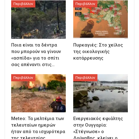
Περιβάλλον
Περιβάλλον
Ποια είναι τα δέντρα
Πυρκαγιές: Στο χείλος
που μπορούν να γίνουν
της οικολογικής
«ασπίδα» για το σπίτι
κατάρρευσης
σας απέναντι στις…
Περιβάλλον
Περιβάλλον
Meteo: Τα μελτέμια των
Ενεργειακός εφιάλτης
τελευταίων ημερών
στην Ουγγαρία:
ήταν από τα ισχυρότερα
«Στέγνωσε» ο
της τελευταίας…
Δούναβης, κλείνει ο