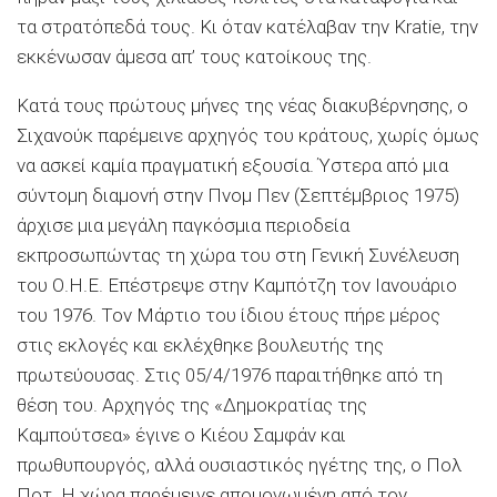
τα στρατόπεδά τους. Κι όταν κατέλαβαν την Kratie, την
εκκένωσαν άμεσα απ’ τους κατοίκους της.
Κατά τους πρώτους μήνες της νέας διακυβέρνησης, ο
Σιχανούκ παρέμεινε αρχηγός του κράτους, χωρίς όμως
να ασκεί καμία πραγματική εξουσία. Ύστερα από μια
σύντομη διαμονή στην Πνομ Πεν (Σεπτέμβριος 1975)
άρχισε μια μεγάλη παγκόσμια περιοδεία
εκπροσωπώντας τη χώρα του στη Γενική Συνέλευση
του Ο.Η.Ε. Επέστρεψε στην Καμπότζη τον Ιανουάριο
του 1976. Τον Μάρτιο του ίδιου έτους πήρε μέρος
στις εκλογές και εκλέχθηκε βουλευτής της
πρωτεύουσας. Στις 05/4/1976 παραιτήθηκε από τη
θέση του. Αρχηγός της «Δημοκρατίας της
Καμπούτσεα» έγινε ο Κιέου Σαμφάν και
πρωθυπουργός, αλλά ουσιαστικός ηγέτης της, ο Πολ
Ποτ. Η χώρα παρέμεινε απομονωμένη από τον