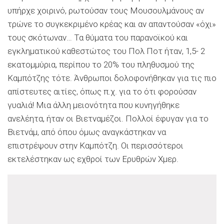
υπήρχε χοιρινό, ρωτούσαν τους Μουσουλμάνους αν
τρώνε το συγκεκριμένο κρέας και αν απαντούσαν «όχι»
τους σκότωναν… Τα θύματα του παρανοϊκού και
εγκληματικού καθεστώτος του Πολ Ποτ ήταν, 1,5- 2
εκατομμύρια, περίπου το 20% του πληθυσμού της
Καμπότζης τότε. Άνθρωποι δολοφονήθηκαν για τις πιο
απίστευτες αιτίες, όπως π.χ. για το ότι φορούσαν
γυαλιά! Μια άλλη μειονότητα που κυνηγήθηκε
ανελέητα, ήταν οι Βιετναμέζοι. Πολλοί έφυγαν για το
Βιετνάμ, από όπου όμως αναγκάστηκαν να
επιστρέψουν στην Καμπότζη. Οι περισσότεροι
εκτελέστηκαν ως εχθροί των Ερυθρών Χμερ.