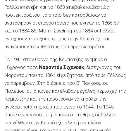
Γαλλία επενέβη και το 1863 επέβαλε καθεστώς
προτεκτοράτου, το οποίο δεν κατόρθωσαν να
ανατρέψουν οι επαναστάσεις που έγιναν το 1865-67
και το 1884-86. Με τη Συνθήκη του 1884 οι Γάλλοι
ενίσχυσαν την εξουσία τους στην Καμπότζη και
ανανέωσαν το καθεστώς του προτεκτοράτου.
Το 1941 στον θρόνο της Καμπότζης ανέβηκε ο
18χρονος τότε
Νοροντόμ Σιχανούκ
, δισέγγονος του
Νοροντόμ που το 1861 είχε ζητήσει από τους Γάλλους
να παρέμβουν. Στη διάρκεια του Β’ Παγκοσμίου
Πολέμου, οι Ιάπωνες κατέλαβαν μεγάλες περιοχές της
Καμπότζης και την παρότρυναν να κηρύξει την
ανεξαρτησία της, κάτι που έγινε το 1944. Το 1945,
όπως είναι γνωστό, η Ιαπωνία ηττήθηκε, οι Γάλλοι
επανήλθαν στην Καμπότζη, αλλά ήταν πλέον
εξασθενημένοι, λόγω του Β’ Π.Π., της ιαπωνικής