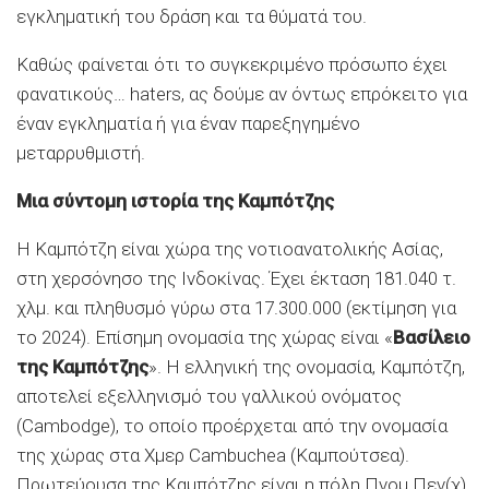
εγκληματική του δράση και τα θύματά του.
Καθώς φαίνεται ότι το συγκεκριμένο πρόσωπο έχει
φανατικούς… haters, ας δούμε αν όντως επρόκειτο για
έναν εγκληματία ή για έναν παρεξηγημένο
μεταρρυθμιστή.
Μια σύντομη ιστορία της Καμπότζης
Η Καμπότζη είναι χώρα της νοτιοανατολικής Ασίας,
στη χερσόνησο της Ινδοκίνας. Έχει έκταση 181.040 τ.
χλμ. και πληθυσμό γύρω στα 17.300.000 (εκτίμηση για
το 2024). Επίσημη ονομασία της χώρας είναι «
Βασίλειο
της Καμπότζης
». Η ελληνική της ονομασία, Καμπότζη,
αποτελεί εξελληνισμό του γαλλικού ονόματος
(Cambodge), το οποίο προέρχεται από την ονομασία
της χώρας στα Χμερ Cambuchea (Καμπούτσεα).
Πρωτεύουσα της Καμπότζης είναι η πόλη Πνομ Πεν(χ).