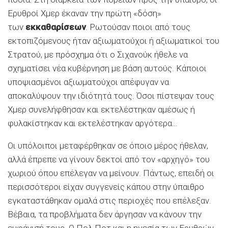
Ερυθροί Χμερ έκαναν την πρώτη «δόση»
των
εκκαθαρίσεων
. Ρωτούσαν ποιοι από τους
εκτοπιζόμενους ήταν αξιωματούχοι ή αξιωματικοί του
Στρατού, με πρόσχημα ότι ο Σιχανούκ ήθελε να
σχηματίσει νέα κυβέρνηση με βάση αυτούς. Κάποιοι
υποψιασμένοι αξιωματούχοι απέφυγαν να
αποκαλύψουν την ιδιότητά τους. Όσοι πίστεψαν τους
Χμερ συνελήφθησαν και εκτελέστηκαν αμέσως ή
φυλακίστηκαν και εκτελέστηκαν αργότερα…
Οι υπόλοιποι μεταφέρθηκαν σε όποιο μέρος ήθελαν,
αλλά έπρεπε να γίνουν δεκτοί από τον «αρχηγό» του
χωριού όπου επέλεγαν να μείνουν. Πάντως, επειδή οι
περισσότεροι είχαν συγγενείς κάπου στην ύπαιθρο
εγκαταστάθηκαν ομαλά στις περιοχές που επέλεξαν.
Βέβαια, τα προβλήματα δεν άργησαν να κάνουν την
εμφάνισή τους. Ο Πολ Ποτ και η ηγεσία των Ερυθρών