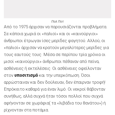
Πολ Ποτ
Από το 1975 άρχισαν να παρουσιάζονται προβλήματα.
Σε κάποια χωριά οι «παλιοί» και οι «καινούργιοι»
άνθρωποι έτρωγαν ίσες μερίδες φαγητού. Αλλού, οι
«παλιοί» άρχισαν να κρατούν μεγαλύτερες μερίδες για
τους εαυτούς τους. Μέσα σε περίπου τρία χρόνια οι
μισοί «καινούργιοι» άνθρωποι πέθαναν από πείνα,
ασθένειες ή εκτελέσεις. Οι ασθένειες οφείλονταν
στον
υποσιτισμό
και την υπερκόπωση. Όσοι
αρρώσταιναν και δεν δούλευαν, δεν έπαιρναν τροφή!
Επρόκειτο καθαρά για έναν λιμό. Οι νεκροί θάβονταν
συνήθως, αλλά συχνά ήταν τόσοι πολλοί που συχνά
αφήνονταν σε χωράφια( τα «λιβάδια του θανάτου») ή
ρίχνονταν στα ποτάμια.