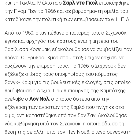
και τη Γαλλία. Μάλιστα ο
Σαρλ ντε Γκολ
επισκέφθηκε
την Πνομ Πεν το 1966 και σε βαρυσήμαντη ομιλία του
καταδίκασε την πολιτική των επεμβάσεων των Η.Π.Α.
Από το 1960, όταν πέθανε ο πατέρας του, ο Σιχανούκ
έγινε και αρχηγός του κράτους ενώ η μητέρα του,
βασίλισσα Κοσαμάκ, εξακολουθούσε να συμβολίζει τον
θρόνο. Οι Ερυθροί Χμερ στο μεταξύ είχαν αρχίσει να
αυξάνουν την επιρροή τους. Το 1966, ο Σιχανούκ δεν
εξέλεξε ο ίδιος τους υποψηφίους του κόμματος
Σανγκ- Κουμ για τις βουλευτικές εκλογές, στις οποίες
θριάμβευσε η Δεξιά. Πρωθυπουργός της Καμπότζης
ανέλαβε ο
Λον Νολ
, ο οποίος ύστερα από την
εξέγερση των αγροτών της Σαμλό που πνίγηκε στο
αίμα, αντικαταστάθηκε από τον Σον Σαν. Ακολούθησε
νέα κυβέρνηση υπό τον Σιχανούκ, η οποία έδωσε τη
θέση της σε άλλη, υπό τον Πεν Νουθ, στενό συνεργάτη