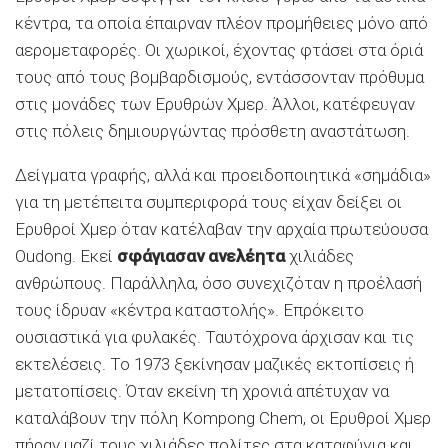
κέντρα, τα οποία έπαιρναν πλέον προμήθειες μόνο από
αερομεταφορές. Οι χωρικοί, έχοντας φτάσει στα όριά
τους από τους βομβαρδισμούς, εντάσσονταν πρόθυμα
στις μονάδες των Ερυθρών Χμερ. Άλλοι, κατέφευγαν
στις πόλεις δημιουργώντας πρόσθετη αναστάτωση.
Δείγματα γραφής, αλλά και προειδοποιητικά «σημάδια»
για τη μετέπειτα συμπεριφορά τους είχαν δείξει οι
Ερυθροί Χμερ όταν κατέλαβαν την αρχαία πρωτεύουσα
Oudong. Εκεί
σφάγιασαν ανελέητα
χιλιάδες
ανθρώπους. Παράλληλα, όσο συνεχιζόταν η προέλασή
τους ίδρυαν «κέντρα καταστολής». Επρόκειτο
ουσιαστικά για φυλακές. Ταυτόχρονα άρχισαν και τις
εκτελέσεις. Το 1973 ξεκίνησαν μαζικές εκτοπίσεις ή
μετατοπίσεις. Όταν εκείνη τη χρονιά απέτυχαν να
καταλάβουν την πόλη Kompong Chem, οι Ερυθροί Χμερ
πήραν μαζί τους χιλιάδες πολίτες στα καταφύγια και