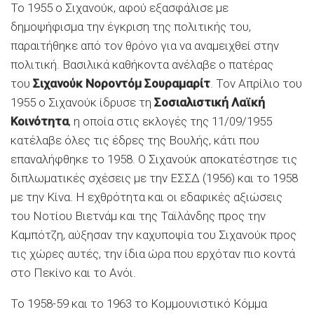
Το 1955 ο Σιχανούκ, αφού εξασφάλισε με
δημοψήφισμα την έγκριση της πολιτικής του,
παραιτήθηκε από τον θρόνο για να αναμειχθεί στην
πολιτική. Βασιλικά καθήκοντα ανέλαβε ο πατέρας
του
Σιχανούκ Νοροντόμ Σουραμαρίτ
. Τον Απρίλιο του
1955 ο Σιχανούκ ίδρυσε τη
Σοσιαλιστική Λαϊκή
Κοινότητα
, η οποία στις εκλογές της 11/09/1955
κατέλαβε όλες τις έδρες της Βουλής, κάτι που
επαναλήφθηκε το 1958. Ο Σιχανούκ αποκατέστησε τις
διπλωματικές σχέσεις με την ΕΣΣΔ (1956) και το 1958
με την Κίνα. Η εχθρότητα και οι εδαφικές αξιώσεις
του Νοτίου Βιετνάμ και της Ταϊλάνδης προς την
Καμπότζη, αύξησαν την καχυποψία του Σιχανούκ προς
τις χώρες αυτές, την ίδια ώρα που ερχόταν πιο κοντά
στο Πεκίνο και το Ανόι.
Το 1958-59 και το 1963 το Κομμουνιστικό Κόμμα