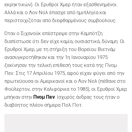
εκρηκτικών). Οι Ερυθροί Χμερ ήταν εξασθενημένοι.
Αλλά και ο Λον Νολ έπασχε από ημιπληγία και
περιστοιχιζόταν από διεφθαρμένους συμβούλους.
Όταν ο Σιχανούκ επέστρεψε στην Καμπότζη
διαπίστωσε ότι δεν είχε καμία, ουσιαστικά, δύναμη. Οι
Ερυθροί Χμερ, με τη στήριξη του Βορείου Βιετνάμ
ανασυγκροτήθηκαν και την 1η Ιανουαρίου 1975
ξεκίνησαν την τελική επίθεσή τους κατά της Πνομ
Πεν. Στις 17 Απριλίου 1975, αφού είχαν φύγει από την
πρωτεύουσα οι Αμερικανοί και ο Λον Νολ (πέθανε στο
Φούλερτον, στην Καλιφόρνια το 1985), οι Ερυθροί Χμερ
μπήκαν στην
Πνομ Πεν
. Ισχυρός άνδρας τους ήταν ο
διαβόητος πλέον σήμερα Πολ Ποτ.