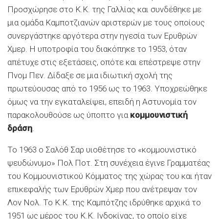
Προσχώρησε στο Κ.Κ. της Γαλλίας και συνδέθηκε με
μια ομάδα Καμποτζιανών αριστερών με τους οποίους
συνεργάστηκε αργότερα στην ηγεσία των Ερυθρών
Χμερ. Η υποτροφία του διακόπηκε το 1953, όταν
απέτυχε στις εξετάσεις, οπότε και επέστρεψε στην
Πνομ Πεν. Δίδαξε σε μια ιδιωτική σχολή της
πρωτεύουσας από το 1956 ως το 1963. Υποχρεώθηκε
όμως να την εγκαταλείψει, επειδή η Αστυνομία τον
παρακολουθούσε ως ύποπτο για
κομμουνιστική
δράση
.
Το 1963 ο Σαλόθ Σαρ υιοθέτησε το «κομμουνιστικό
ψευδώνυμο» Πολ Ποτ. Στη συνέχεια έγινε Γραμματέας
του Κομμουνιστικού Κόμματος της χώρας του και ήταν
επικεφαλής των Ερυθρών Χμερ που ανέτρεψαν τον
Λον Νολ. Το Κ.Κ. της Καμπότζης ιδρύθηκε αρχικά το
1951 ως μέρος του Κ.Κ. Ινδοκίνας, το οποίο είχε