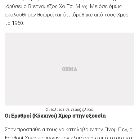
ιδρύσει ο Βιετναμέζος Χο Τσι Μινχ. Με όσα όμως
ακολούθησαν θεωρείται ότι ιδρύθηκε από τους Χμερ
το 1960.
Ο Πολ Ποτ σε νεαρή ηλικία
Οι Ερυθροί (Κόκκινοι) Χμερ στην εξουσία
Στην προσπάθειά τους να καταλάβουν την Πνομ Πεν, οι
Ερυθροί Χμερ έσφιγγαν τον κλοιό γύρω από τα αστικά