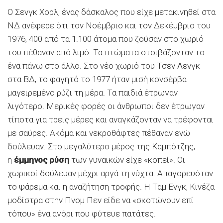
Ο Σενγκ Χορλ, ένας δάσκαλος που είχε μετακινηθεί στα
ΝΔ ανέφερε ότι τον Νοέμβριο και τον Δεκέμβριο του
1976, 400 από τα 1.100 άτομα που ζούσαν στο χωριό
του πέθαναν από λιμό. Τα πτώματα στοιβάζονταν το
ένα πάνω στο άλλο. Στο νέο χωριό του Τσεν Λενγκ
στα ΒΔ, το φαγητό το 1977 ήταν μισή κονσέρβα
μαγειρεμένο ρύζι τη μέρα. Τα παιδιά έτρωγαν
λιγότερο. Μερικές φορές οι άνθρωποι δεν έτρωγαν
τίποτα για τρεις μέρες και αναγκάζονταν να τρέφονται
με σαύρες. Ακόμα και νεκροθάφτες πέθαναν ενώ
δούλευαν. Στο μεγαλύτερο μέρος της Καμπότζης,
η
έμμηνος ρύση
των γυναικών είχε «κοπεί». Οι
χωρικοί δούλευαν μέχρι αργά τη νύχτα. Απαγορευόταν
το ψάρεμα και η αναζήτηση τροφής. Η Ταμ Ενγκ, Κινέζα
μοδίστρα στην Πνομ Πεν είδε να «σκοτώνουν επί
τόπου» ένα αγόρι που φύτευε πατάτες.