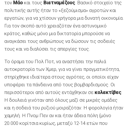
τον
Μάο
και τους
Βιετναμέζους
. Βασικό στοιχείο της
πολιτικής αυτής ήταν το «ξεζούμισμα» αγροτών και
εργατών, για να χτίσουν γρήγορα μια δυνατή οικονομία.
Για τον σκοπό αυτό χρειαζόταν ένα αστυνομικό
κράτος, καθώς μόνο μια δικτατορία μπορούσε να
αναγκάσει τους ανθρώπους να δώσουν τις σοδειές
τους και να διαλύσει τις απεργίες τους.
Το όραμα του Πολ Ποτ, να αναστήσει την παλιά
αυτοκρατορία των Χμερ, για να γίνει πραγματικότητα,
στηρίχθηκε ιδιαίτερα στους αγρότες, οι οποίοι είχαν
υποφέρει τα πάνδεινα από τους βομβαρδισμούς. Οι
περισσότεροι από αυτούς εντάχθηκαν σε
κολεκτίβες
.
Η δουλειά γινόταν από όλους μαζί σε μικρές ομάδες
και η σοδειά του ρυζιού μοιραζόταν. Η φορολογία ήταν
χαμηλή. Η Πνομ Πεν αν και ήταν άδεια πόλη (μόνο
20.000 κορίτσια κυρίως, μεταξύ 12-14 ετών που