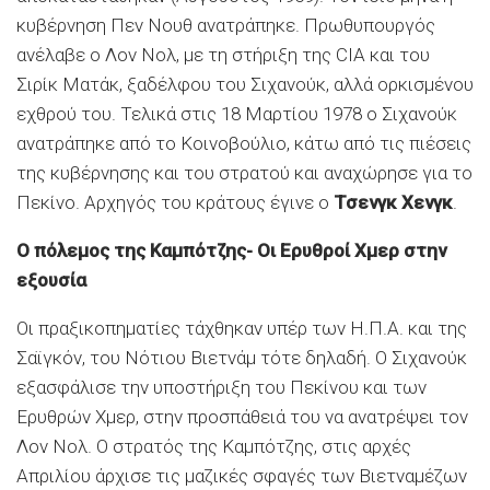
κυβέρνηση Πεν Νουθ ανατράπηκε. Πρωθυπουργός
ανέλαβε ο Λον Νολ, με τη στήριξη της CIA και του
Σιρίκ Ματάκ, ξαδέλφου του Σιχανούκ, αλλά ορκισμένου
εχθρού του. Τελικά στις 18 Μαρτίου 1978 ο Σιχανούκ
ανατράπηκε από το Κοινοβούλιο, κάτω από τις πιέσεις
της κυβέρνησης και του στρατού και αναχώρησε για το
Πεκίνο. Αρχηγός του κράτους έγινε ο
Τσενγκ Χενγκ
.
Ο πόλεμος της Καμπότζης- Οι Ερυθροί Χμερ στην
εξουσία
Οι πραξικοπηματίες τάχθηκαν υπέρ των Η.Π.Α. και της
Σαϊγκόν, του Νότιου Βιετνάμ τότε δηλαδή. Ο Σιχανούκ
εξασφάλισε την υποστήριξη του Πεκίνου και των
Ερυθρών Χμερ, στην προσπάθειά του να ανατρέψει τον
Λον Νολ. Ο στρατός της Καμπότζης, στις αρχές
Απριλίου άρχισε τις μαζικές σφαγές των Βιετναμέζων