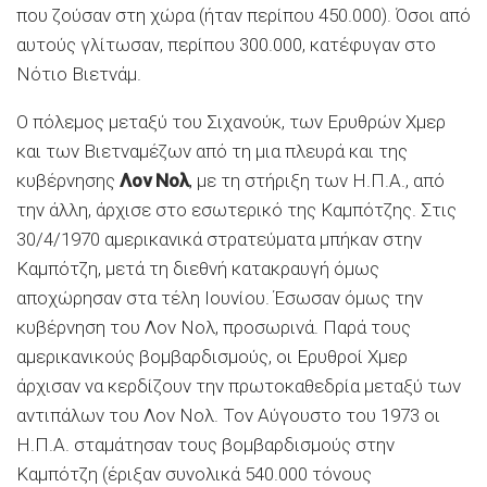
που ζούσαν στη χώρα (ήταν περίπου 450.000). Όσοι από
αυτούς γλίτωσαν, περίπου 300.000, κατέφυγαν στο
Νότιο Βιετνάμ.
Ο πόλεμος μεταξύ του Σιχανούκ, των Ερυθρών Χμερ
και των Βιετναμέζων από τη μια πλευρά και της
κυβέρνησης
Λον Νολ
, με τη στήριξη των Η.Π.Α., από
την άλλη, άρχισε στο εσωτερικό της Καμπότζης. Στις
30/4/1970 αμερικανικά στρατεύματα μπήκαν στην
Καμπότζη, μετά τη διεθνή κατακραυγή όμως
αποχώρησαν στα τέλη Ιουνίου. Έσωσαν όμως την
κυβέρνηση του Λον Νολ, προσωρινά. Παρά τους
αμερικανικούς βομβαρδισμούς, οι Ερυθροί Χμερ
άρχισαν να κερδίζουν την πρωτοκαθεδρία μεταξύ των
αντιπάλων του Λον Νολ. Τον Αύγουστο του 1973 οι
Η.Π.Α. σταμάτησαν τους βομβαρδισμούς στην
Καμπότζη (έριξαν συνολικά 540.000 τόνους