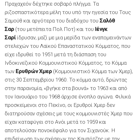
Πραχαχεόν δέχτηκε σοβαρό πλήγμα. Τα
ριζοσπαστικότερα μέλη του υπό την ηγεσία του Τους
Σαμούθ και αργότερα του διαδόχου του
Σαλόθ
Σαρ
(του μετέπειτα Πολ Ποτ) και του
Ιένγκ
Σαρί
ίδρυσαν, μαζί με μια μερίδα των εναπομεινάντων
στελεχών του Λαϊκού Επαναστατικού Κόμματος, που
είχε ιδρυθεί το 1951 μετά τη διάσπαση του
Ινδοκινεζικού Κομμουνιστικού Κόμματος, το Κόμμα
των
Ερυθρών Χμερ
(Κομμουνιστικό Κόμμα των Χμερ),
στις 30 Σεπτεμβρίου 1960. Το κόμμα αυτό, δρώντας
στην παρανομία, «βγήκε στα βουνά» το 1963 και από
τον Ιανουάριο του 1968 άρχισε ένοπλο αγώνα. Φιλικά
προσκείμενοι στο Πεκίνο, οι Ερυθροί Χμερ δεν
διατηρούσαν σχέσεις με τους κομμουνιστές Χμερ που
είχαν καταφύγει στο Ανόι μετά το 1959 και
αποτελούσαν πονοκέφαλο για τον Σιχανούκ. Η
επιδείνωση των σχέσεων της Καμπότζης με την