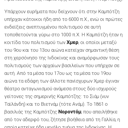
Υπάρχουν ευρήματα που δείχνουν ότι στην Καμπότζη
υπήρχαν κάτοικοι ήδη από το 6000 π.Χ., ενώ οι πρώτες
ενδείξεις ανεπτυγμένου πολιτισμού σε αυτή
τοποθετούνται γύρω στο 1000 π.Χ. Η Καμπότζη ήταν η
κοιτίδα του πολιτισμού των
Χμερ
, οι οποίοι μεταξύ
του 9ου και του 13ου αιώνα κατείχαν σημαντική θέση
στη χερσόνησο της Ινδοκίνας και αναμόρφωσαν τους
πολιτισμούς των αρχαίων βασιλείων που υπήρχαν σε
αυτή. Από τα μέσα του 17ου ως τα μέσα του 19ου
αιώνα τα εδάφη των άλλοτε πανίσχυρων Χμερ έγιναν
θέατρο ανταγωνισμού ανάμεσα στους δύο ισχυρούς
γείτονες της σημερινής Καμπότζης: το Σιάμ (νυν
Ταϊλάνδη) και το Βιετνάμ (τότε Ανάμ). Το 1861 ο
βασιλιάς της Καμπότζης
Νοροντόμ
, που απειλήθηκε
από τον αδερφό του, ζήτησε βοήθεια από τη Γαλλία, η
οποία κατείχε ήδη μεγάλο τμήμα της Ινδοκίνας. Η