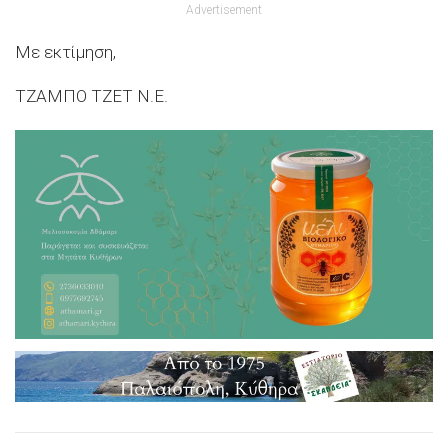
Advertisement
Μ
ε εκτίμηση,
ΤΖΑΜΠΟ ΤΖΕΤ Ν.Ε.