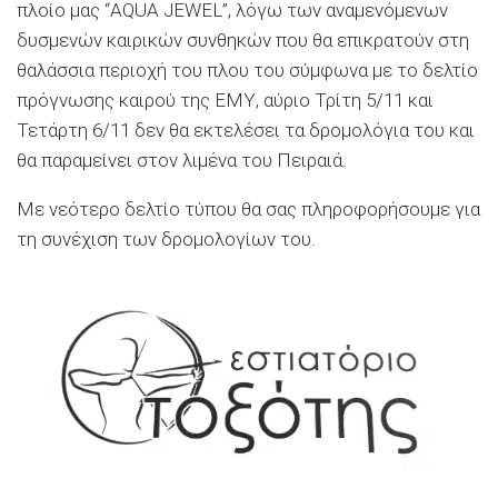
πλοίο μας “
AQUA
JEWEL
”,
λ
όγω των
αναμενόμενων
δυσμενών καιρικών συνθηκών
που
θα
επικρατούν στη
θαλάσσι
α περιοχή του πλου του
σύμφωνα με το δελτίο
πρόγνωσης καιρού της ΕΜΥ
,
α
ύριο Τρίτη 5/11 και
Τε
τάρτη 6/11 δεν θα εκτελ
έσει
τα δρομολόγια του και
θα παραμείνει στο
ν λιμένα του Πειρ
αιά.
Με νεότερο δελτίο τύπου θα
σας
πληροφορή
σουμε
για
τη συν
έχιση των δρομ
ολ
ογίων του.