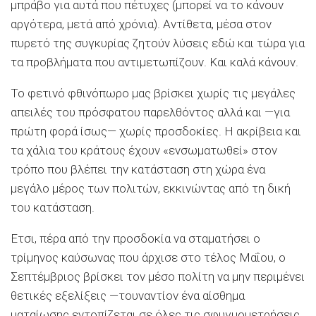
μπράβο για αυτά που πέτυχες (μπορεί να το κάνουν
αργότερα, μετά από χρόνια). Αντίθετα, μέσα στον
πυρετό της συγκυρίας ζητούν λύσεις εδώ και τώρα για
τα προβλήματα που αντιμετωπίζουν. Και καλά κάνουν.
Το φετινό φθινόπωρο μας βρίσκει χωρίς τις μεγάλες
απειλές του πρόσφατου παρελθόντος αλλά και —για
πρώτη φορά ίσως— χωρίς προσδοκίες. Η ακρίβεια και
τα χάλια του κράτους έχουν «ενσωματωθεί» στον
τρόπο που βλέπει την κατάσταση στη χώρα ένα
μεγάλο μέρος των πολιτών, εκκινώντας από τη δική
του κατάσταση.
Ετσι, πέρα από την προσδοκία να σταματήσει ο
τρίμηνος καύσωνας που άρχισε στο τέλος Μαΐου, ο
Σεπτέμβριος βρίσκει τον μέσο πολίτη να μην περιμένει
θετικές εξελίξεις —τουναντίον ένα αίσθημα
ματαίωσης εντοπίζεται σε όλες τις σφυγμομετρήσεις