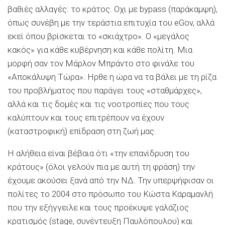
βαθιές αλλαγές: το κράτος. Οχι με bypass (παράκαμψη),
όπως συνέβη με την τεράστια επιτυχία του eGov, αλλά
εκεί όπου βρίσκεται το «σκιάχτρο». Ο «μεγάλος
κακός» για κάθε κυβέρνηση και κάθε πολίτη. Μια
μορφή σαν τον Μάρλον Μπράντο στο φινάλε του
«Αποκάλυψη Τώρα». Ηρθε η ώρα να τα βάλει με τη ρίζα
του προβλήματος που παράγει τους «σταθμάρχες»,
αλλά και τις δομές και τις νοοτροπίες που τους
καλύπτουν και τους επιτρέπουν να έχουν
(καταστροφική) επίδραση στη ζωή μας.
Η αλήθεια είναι βέβαια ότι «την επανίδρυση του
κράτους» (όλοι γελούν πια με αυτή τη φράση) την
έχουμε ακούσει ξανά από την ΝΔ. Την υπερψήφισαν οι
πολίτες το 2004 στο πρόσωπο του Κώστα Καραμανλή
που την εξήγγειλε και τους προέκυψε γαλάζιος
κρατισμός (stage, συνέντευξη Παυλόπουλου) και