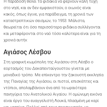
Η παράδοση θέλει τα φιδάκια να φέρνουν καλή τύχη
στο νησί, και αν δεν εμφανιστούν, ο οιωνός είναι
κακός, όπως έγινε, για παράδειγμα, τη χρονιά των
καταστρεπτικών σεισμών, το 1953. Μάλιστα,
θεωρείται ότι όσο περισσότερα φιδάκια συλλέγονται
και μεταφέρονται στο ναό τόσο καλύτερα είναι για τη
χρονιά αυτήν.
Αγιάσος Λέσβου
Στη γραφική κωμόπολη της Αγιάσου στη Λέσβο ο
εορτασμός του Δεκαπενταύγουστου γίνεται με
μοναδικό τρόπο. Με επίκεντρο την ξακουστή εκκλησία
της Παναγίας της Αγιάσου, οι πιστοί, επισκέπτες και
ντόπιοι, απολαμβάνουν ένα από τα ωραιότερα
πανηγύρια του Ανατολικού Αιγαίου. Η ομώνυμη εικόνα
είναι έργο του ευαγγελιστή Λουκά, πλασμένη με κερί
και μαστίχα. Πολλοί από τους προσκυνητές, με