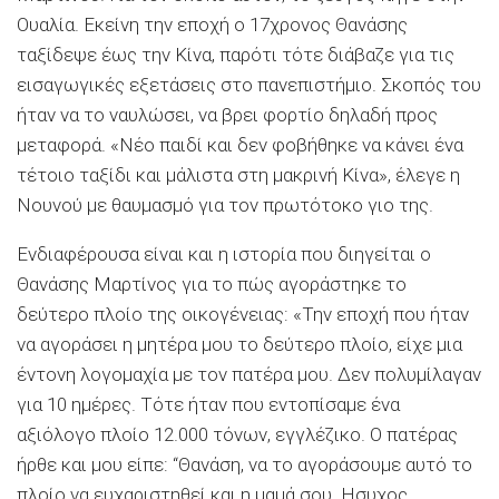
Ουαλία. Εκείνη την εποχή ο 17χρονος Θανάσης
ταξίδεψε έως την Κίνα, παρότι τότε διάβαζε για τις
εισαγωγικές εξετάσεις στο πανεπιστήμιο. Σκοπός του
ήταν να το ναυλώσει, να βρει φορτίο δηλαδή προς
μεταφορά. «Νέο παιδί και δεν φοβήθηκε να κάνει ένα
τέτοιο ταξίδι και μάλιστα στη μακρινή Κίνα», έλεγε η
Νουνού με θαυμασμό για τον πρωτότοκο γιο της.
Ενδιαφέρουσα είναι και η ιστορία που διηγείται ο
Θανάσης Μαρτίνος για το πώς αγοράστηκε το
δεύτερο πλοίο της οικογένειας: «Την εποχή που ήταν
να αγοράσει η μητέρα μου το δεύτερο πλοίο, είχε μια
έντονη λογομαχία με τον πατέρα μου. Δεν πολυμίλαγαν
για 10 ημέρες. Τότε ήταν που εντοπίσαμε ένα
αξιόλογο πλοίο 12.000 τόνων, εγγλέζικο. Ο πατέρας
ήρθε και μου είπε: “Θανάση, να το αγοράσουμε αυτό το
πλοίο να ευχαριστηθεί και η μαμά σου. Ησυχος