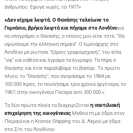
άνθρωπος. Εφυγε νωρίς, το 1977».
«Δεν είχαμε λεφτά. Ο Θανάσης τελείωνε το
Γυμνάσιο, βρήκα λεφτά και πήγαμε στο Λονδίνο
για
να υπογράψει ο Θανάσης, ο οποίος μου είπε τότε: “Θα
υψώσουμε την ελληνική σημαία”. Ο λιμενάρχης στο
Λονδίνο με ρώτησε “ξέρεις γραφομηχανή;”, του είπα
“ναι” και κάθισα και έγραψα τα έγγραφα. Τα πήρε ο
Θανάσης και έτσι παραλάβαμε το βαπόρι. Το πρώτο
πλοίο, το “Θανάσης”, που αγοράσαμε το 1964 με
100.000 λίρες, το πουλήσαμε τρία χρόνια αργότερα, το
1967, στην οικογένεια Πατέρα αντί 300.000.».
Τα δύο πρώτα πλοία τα διαχειριζόταν
η ναυτιλιακή
επιχείρηση της οικογένειας
Μεθενίτη με έδρα στον
Πειραιά και η Kronos Shipping του Δ. Λεμού με έδρα
στο Σίτι του Λονδίνου.