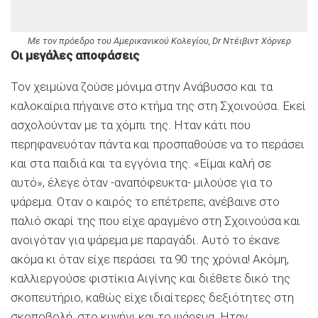
Με τον πρόεδρο του Αμερικανικού Κολεγίου, Dr Ντέιβιντ Χόρνερ
Οι μεγάλες αποφάσεις
Τον χειμώνα ζούσε μόνιμα στην Ανάβυσσο και τα
καλοκαίρια πήγαινε στο κτήμα της στη Σχοινούσα. Εκεί
ασχολούνταν με τα χόμπι της. Ηταν κάτι που
περηφανευόταν πάντα και προσπαθούσε να το περάσει
και στα παιδιά και τα εγγόνια της. «Είμαι καλή σε
αυτό», έλεγε όταν -αναπόφευκτα- μιλούσε για το
ψάρεμα. Οταν ο καιρός το επέτρεπε, ανέβαινε στο
παλιό σκαρί της που είχε αραγμένο στη Σχοινούσα και
ανοιγόταν για ψάρεμα με παραγάδι. Αυτό το έκανε
ακόμα κι όταν είχε περάσει τα 90 της χρόνια! Ακόμη,
καλλιεργούσε φιστίκια Αιγίνης και διέθετε δικό της
σκοπευτήριο, καθώς είχε ιδιαίτερες δεξιότητες στη
σκοποβολή, στο κυνήγι και το ψάρεμα. Ηταν