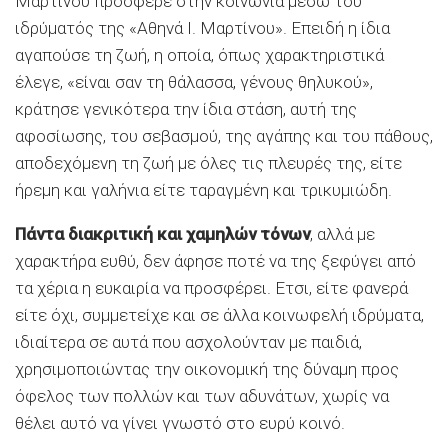
Μαρτίνου πρόσφερε στην κοινωνία μέσω του
ιδρύματός της «Αθηνά Ι. Μαρτίνου». Επειδή η ίδια
αγαπούσε τη ζωή, η οποία, όπως χαρακτηριστικά
έλεγε, «είναι σαν τη θάλασσα, γένους θηλυκού»,
κράτησε γενικότερα την ίδια στάση, αυτή της
αφοσίωσης, του σεβασμού, της αγάπης και του πάθους,
αποδεχόμενη τη ζωή με όλες τις πλευρές της, είτε
ήρεμη και γαλήνια είτε ταραγμένη και τρικυμιώδη.
Πάντα διακριτική και χαμηλών τόνων
, αλλά με
χαρακτήρα ευθύ, δεν άφησε ποτέ να της ξεφύγει από
τα χέρια η ευκαιρία να προσφέρει. Ετσι, είτε φανερά
είτε όχι, συμμετείχε και σε άλλα κοινωφελή ιδρύματα,
ιδιαίτερα σε αυτά που ασχολούνταν με παιδιά,
χρησιμοποιώντας την οικονομική της δύναμη προς
όφελος των πολλών και των αδυνάτων, χωρίς να
θέλει αυτό να γίνει γνωστό στο ευρύ κοινό.