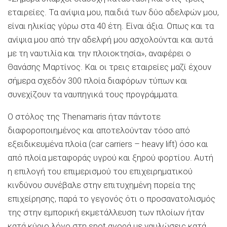
εταιρείες. Τα ανίψια μου, παιδιά των δύο αδελφών μου,
είναι ηλικίας γύρω στα 40 έτη. Είναι άξια. Οπως και τα
ανίψια μου από την αδελφή μου ασχολούνται και αυτά
με τη ναυτιλία και την πλοιοκτησία», αναφέρει ο
Θανάσης Μαρτίνος. Και οι τρεις εταιρείες μαζί έχουν
σήμερα σχεδόν 300 πλοία διαφόρων τύπων και
συνεχίζουν τα ναυπηγικά τους προγράμματα.
Ο στόλος της Thenamaris ήταν πάντοτε
διαφοροποιημένος και αποτελούνταν τόσο από
εξειδικευμένα πλοία (car carriers – heavy lift) όσο και
από πλοία μεταφοράς υγρού και ξηρού φορτίου. Αυτή
η επιλογή του επιμερισμού του επιχειρηματικού
κινδύνου συνέβαλε στην επιτυχημένη πορεία της
επιχείρησης, παρά το γεγονός ότι ο προσανατολισμός
της στην εμπορική εκμετάλλευση των πλοίων ήταν
κατά κύριο λόγο στη spot αγορά με ναυλώσεις κατά