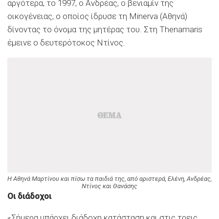
αργότερα, το 1997, ο Ανδρέας, ο βενιαμίν της
οικογένειας, ο οποίος ίδρυσε τη Minerva (Αθηνά)
δίνοντας το όνομα της μητέρας του. Στη Τhenamaris
έμεινε ο δευτερότοκος Ντίνος.
Η Αθηνά Μαρτίνου και πίσω τα παιδιά της, από αριστερά, Ελένη, Ανδρέας,
Ντίνος και Θανάσης
Οι διάδοχοι
«Σήμερα υπάρχει διάδοχη κατάσταση και στις τρεις