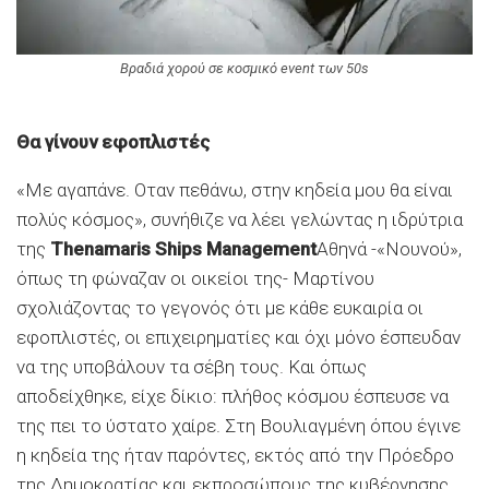
Βραδιά χορού σε κοσμικό event των 50s
Θα γίνουν εφοπλιστές
«Με αγαπάνε. Οταν πεθάνω, στην κηδεία μου θα είναι
πολύς κόσμος», συνήθιζε να λέει γελώντας η ιδρύτρια
της
Thenamaris Ships Management
Αθηνά -«Νουνού»,
όπως τη φώναζαν οι οικείοι της- Μαρτίνου
σχολιάζοντας το γεγονός ότι με κάθε ευκαιρία οι
εφοπλιστές, οι επιχειρηματίες και όχι μόνο έσπευδαν
να της υποβάλουν τα σέβη τους. Και όπως
αποδείχθηκε, είχε δίκιο: πλήθος κόσμου έσπευσε να
της πει το ύστατο χαίρε. Στη Βουλιαγμένη όπου έγινε
η κηδεία της ήταν παρόντες, εκτός από την Πρόεδρο
της Δημοκρατίας και εκπροσώπους της κυβέρνησης