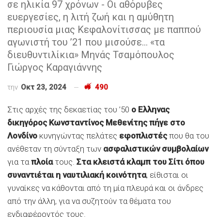
σε ηλικία 97 χρόνων - Οι αθόρυβες
ευεργεσίες, η λιτή ζωή και η αμύθητη
περιουσία μιας Κεφαλονίτισσας με παππού
αγωνιστή του ’21 που μισούσε... «τα
διευθυντιλίκια» Μηνάς Τσαμόπουλος
Γιώργος Καραγιάννης
την
Οκτ 23, 2024
490
Στις αρχές της δεκαετίας του ’50
ο Ελληνας
δικηγόρος Κωνσταντίνος Μεθενίτης πήγε στο
Λονδίνο
κυνηγώντας πελάτες
εφοπλιστές
που θα του
ανέθεταν τη σύνταξη των
ασφαλιστικών συμβολαίων
για τα
πλοία
τους.
Στα κλειστά κλαμπ του Σίτι όπου
συναντιέται η ναυτιλιακή κοινότητα
, είθισται οι
γυναίκες να κάθονται από τη μία πλευρά και οι άνδρες
από την άλλη, για να συζητούν τα θέματα του
ενδιαφέροντός τους.