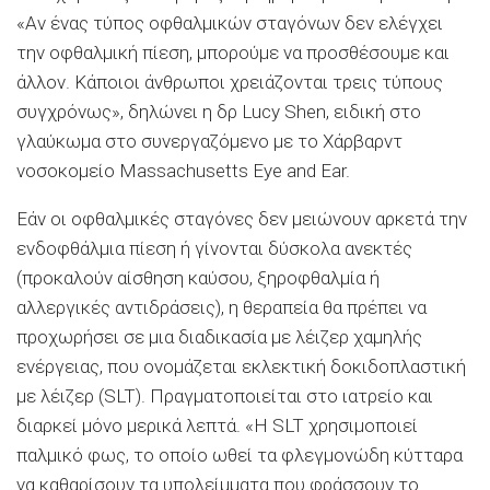
«Αν ένας τύπος οφθαλμικών σταγόνων δεν ελέγχει
την οφθαλμική πίεση, μπορούμε να προσθέσουμε και
άλλον. Κάποιοι άνθρωποι χρειάζονται τρεις τύπους
συγχρόνως», δηλώνει η δρ Lucy Shen, ειδική στο
γλαύκωμα στο συνεργαζόμενο με το Χάρβαρντ
νοσοκομείο Massachusetts Eye and Ear.
Εάν οι οφθαλμικές σταγόνες δεν μειώνουν αρκετά την
ενδοφθάλμια πίεση ή γίνονται δύσκολα ανεκτές
(προκαλούν αίσθηση καύσου, ξηροφθαλμία ή
αλλεργικές αντιδράσεις), η θεραπεία θα πρέπει να
προχωρήσει σε μια διαδικασία με λέιζερ χαμηλής
ενέργειας, που ονομάζεται εκλεκτική δοκιδοπλαστική
με λέιζερ (SLT). Πραγματοποιείται στο ιατρείο και
διαρκεί μόνο μερικά λεπτά. «Η SLT χρησιμοποιεί
παλμικό φως, το οποίο ωθεί τα φλεγμονώδη κύτταρα
να καθαρίσουν τα υπολείμματα που φράσσουν το