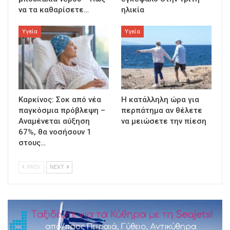
να τα καθαρίσετε…
ηλικία
Υγεία
Υγεία
Καρκίνος: Σοκ από νέα
Η κατάλληλη ώρα για
παγκόσμια πρόβλεψη –
περπάτημα αν θέλετε
Αναμένεται αύξηση
να μειώσετε την πίεση
67%, θα νοσήσουν 1
στους…
PREV
NEXT