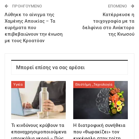
ΠΡΟΗΓΟΎΜΕΝΟ
ΕΠΌΜΕΝΟ
Λύθηκε το αίνιγμα της
Κατέρρευσε η
Χαμένης Αποικίας – Τα
τοιχογραφία με τα
ευρήματα που
δελφίνια στο Ανάκτορο
επιβεβαιώνουν την ένωση
της Κνωσού
με τους Κροατόαν
Μπορεί επίσης να σας αρέσει
Υγεία
Επιστήμη _Τεχνολογία
Τι κινδύνους κρύβουν τα
Η διατροφική συνήθεια
επαναχρησιμοποιούμενα
που «θωρακίζει» τον
μπουκάλια νερού – Πώς
εγκέφαλο στην τρίτη