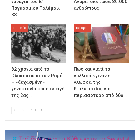
ναυάγιο του Β’
Αγόρι» σκότωσε 80.000
Παγκοσμίου Πολέμου,
ανθρώπους
83…
Ιστορία
Ιστορία
82 χρόνια από το
Πώς και γιατί τα
Ολοκαύτωμα των Ρομά:
γαλλικά έγιναν η
Η «ξεχασμένη»
γλώσσα της
γενοκτονία και η σφαγή
διπλωματίας για
της 2ας…
περισσότερο από δύο…
PREV
NEXT