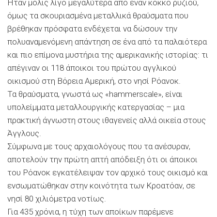
Ήταν μόλις λίγο μεγαλύτερα από έναν κόκκο ρυζιού,
όμως τα σκουριασμένα μεταλλικά θραύσματα που
βρέθηκαν πρόσφατα ενδέχεται να δώσουν την
πολυαναμενόμενη απάντηση σε ένα από τα παλαιότερα
και πιο επίμονα μυστήρια της αμερικανικής ιστορίας: τι
απέγιναν οι 118 άποικοι του πρώτου αγγλικού
οικισμού στη Βόρεια Αμερική, στο νησί Ρόανοκ.
Τα θραύσματα, γνωστά ως «hammerscale», είναι
υπολείμματα μεταλλουργικής κατεργασίας – μια
πρακτική άγνωστη στους ιθαγενείς αλλά οικεία στους
Άγγλους.
Σύμφωνα με τους αρχαιολόγους που τα ανέσυραν,
αποτελούν την πρώτη απτή απόδειξη ότι οι άποικοι
του Ρόανοκ εγκατέλειψαν τον αρχικό τους οικισμό και
ενσωματώθηκαν στην κοινότητα των Κροατόαν, σε
νησί 80 χιλιόμετρα νοτίως.
Για 435 χρόνια, η τύχη των αποίκων παρέμενε