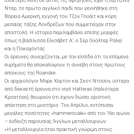
Ιδιαίτερη θέση σε αυτές τις αφηγήσεις έχει η Βιρτζίνια
Ντερ, το πρώτο αγγλικό παιδί που γεννήθηκε στη
Βόρεια Αμερική, εγγονή του Τζον Γουάιτ και κόρη
μεσαίας τάξης Λονδρέζων που συμμετείχαν στην
αποστολή. Η ιστορία περιλαμβάνει επίσης μορφές
όπως η βασίλισσα Ελισάβετ Α’, ο Σερ Ουόλτερ Ράλεϊ
και η Ποκαχόντας.
Οι έρευνες συνεχίζονται, με την ελπίδα ότι τα επόμενα
ευρήματα θα αποκαλύψουν τι συνέβη στους πρώτους
αποίκους της Roanoke.
Οι αρχαιολόγοι Μαρκ Χόρτον και Σκοτ Ντόσον, ύστερα
από δεκαετή έρευνα στο νησί Hatteras (παλιότερα
Κροατόαν), θεωρούν ότι έχουν δώσει οριστική
απάντηση στο μυστήριο. Τον Απρίλιο, εντόπισαν
μεγάλες ποσότητες «hammerscale» από τον 16ο αιώνα
– ένδειξη παρουσίας Άγγλων μεταλλουργών.
«Η μεταλλουργία ήταν πρακτική γνώριμη στους