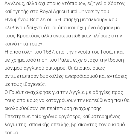
Άγγλους, αλλά όχι στους ντόπιους», εξηγεί ο Χόρτον,
καθηγητής στο Royal Agricultural University του
Ηνωμένου Βασιλείου. «Η ύπαρξη μεταλλουργικού
κλιβάνου δείχνει ότι οι άποικοι όχι μόνο έζησαν με
τους Κροατόαν, αλλά ενσωματώθηκαν πλήρως στην
κοινότητά τους».
Η αποστολή του 1587, υπό την ηγεσία του Γουάιτ και
με χρηματοδότηση του Ράλεϊ, είχε στόχο την ίδρυση
μόνιμου αγγλικού οικισμού. Οι άποικοι όμως
αντιμετώπισαν δυσκολίες ανεφοδιασμού και εντάσεις
με τους ιθαγενείς.
Ο Γουάιτ αναχώρησε για την Αγγλία με οδηγίες προς
τους αποίκους να καταγράψουν την κατεύθυνση που θα
ακολουθούσαν, σε περίπτωση αναχώρησης.
Επέστρεψε τρία χρόνια αργότερα, καθυστερημένος
λόγω της ισπανικής απειλής, βρίσκοντας τον οικισμό
έρημο.