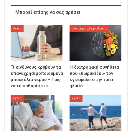
Μπορεί επίσης να σας αρέσει
Υγεία
Επιστήμη _Τεχνολογία
Τι κινδύνους κρύβουν τα
Η διατροφική συνήθεια
επαναχρησιμοποιούμενα
που «θωρακίζει» τον
μπουκάλια νερού – Πώς
εγκέφαλο στην τρίτη
να τα καθαρίσετε…
ηλικία
Υγεία
Υγεία