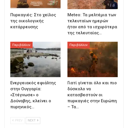
Πυρκαγιές: Στο χείλος
Meteo: Τα μελτέμια των
της οικολογικής
τελευταίων ημερών
κατάρρευσης
ήταν από τα ισχυρότερα
της τελευταίας…
Περιβάλλον
Περιβάλλον
Ενεργειακός εφιάλτης
Γιατί γίνεται όλο και πιο
στην Ουγγαρία:
δύσκολο να
«Στέγνωσε» ο
κατασβεστούν οι
Δούναβης, κλείνει ο
πυρκαγιές στην Ευρώπη
πυρηνικός…
– Τα…
PREV
NEXT