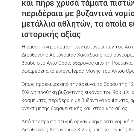
και πήρε χρυσά τάματα πιστώ
περιδέραια με βυζαντινά νομί
μετάλλια αθλητών, τα οποία ε
ιστορικής αξίας
Η άμεση κινητοποίηση των αστυνομικών του Αστ
Διεύθυνσης Αστυνομίας Χαλκιδικής που συνέδραμα
βράδυ στο Άγιο Όρος, 56χρονος από τη Ρουμανία 
αφαιρέσει από εικόνα Ιεράς Μονής του Αγίου Όρ
Όπως προέκυψε από την έρευνα, το βράδυ της 12
ξύλινη προθήκη βυζαντινής εικόνας του 9ου μ.Χ.
κοσμήματα, περιδέραια με βυζαντινά νομίσματα, α
ανεκτίμητης θρησκευτικής και ιστορικής αξίας.
Από την πρώτη στιγμή οργανώθηκε αστυνομική ε
Διεύθυνσης Αστυνομίας Κιλκίς και της Γενικής Α