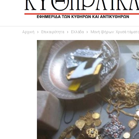
Αρχική
Επικαιρότητα
Ελλάδα
Μονή Ιβήρων: Χρυσά τάματα